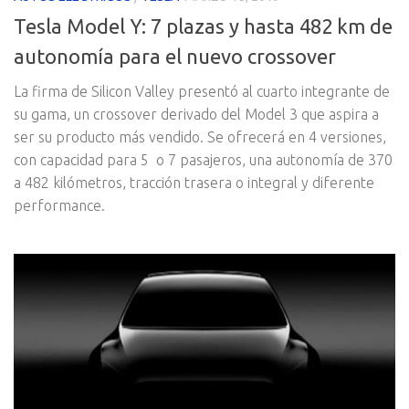
Tesla Model Y: 7 plazas y hasta 482 km de
autonomía para el nuevo crossover
La firma de Silicon Valley presentó al cuarto integrante de
su gama, un crossover derivado del Model 3 que aspira a
ser su producto más vendido. Se ofrecerá en 4 versiones,
con capacidad para 5 o 7 pasajeros, una autonomía de 370
a 482 kilómetros, tracción trasera o integral y diferente
performance.