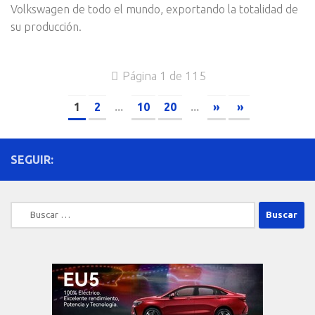
Volkswagen de todo el mundo, exportando la totalidad de
su producción.
Página 1 de 115
1
2
...
10
20
...
»
»
SEGUIR:
Buscar: