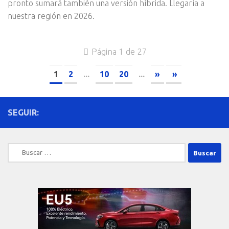
pronto sumará también una versión híbrida. Llegaría a
nuestra región en 2026.
Página 1 de 27
1
2
...
10
20
...
»
»
SEGUIR:
Buscar: