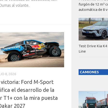
furgón de 12 m³ c
umas al volante.
automática de 8 v
Test Drive Kia K4
Line
CAMIONES
LIO 8, 2026
 victoria: Ford M-Sport
ifica el desarrollo de la
r T1+ con la mira puesta
 Dakar 2027