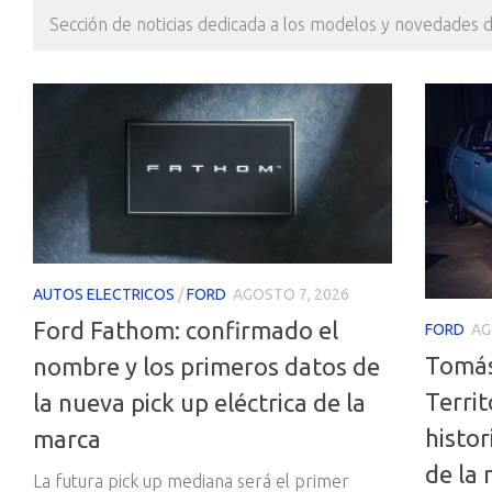
Sección de noticias dedicada a los modelos y novedades 
AUTOS ELECTRICOS
/
FORD
AGOSTO 7, 2026
Ford Fathom: confirmado el
FORD
AG
Tomás
nombre y los primeros datos de
Terri
la nueva pick up eléctrica de la
histo
marca
de la 
La futura pick up mediana será el primer