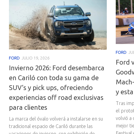
FORD
JU
FORD
JULIO 19, 2026
Ford v
Invierno 2026: Ford desembarca
Goodw
en Cariló con toda su gama de
Mach-E
SUV’s y pick ups, ofreciendo
y est
experiencias off road exclusivas
Tras imp
para clientes
el proto
volvió a
La marca del óvalo volverá a instalarse en su
mejor ti
tradicional espacio de Cariló durante las
Festival
vacaciones de invierno, con exhibición de