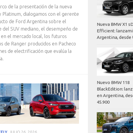
rco de la presentación de la nueva
y Platinum, dialogamos con el gerente
cto de Ford Argentina sobre el
Nueva BMW X1 sD
e del SUV mediano, el desempeño de
Efficient: lanzam
 en el mercado local, los futuros
Argentina, desde 
os de Ranger producidos en Pacheco
nes de electrificación que evalúa la
a.
Nuevo BMW 118
BlackEdition: la
en Argentina, des
45.900
EELY
JULIO 26, 2026