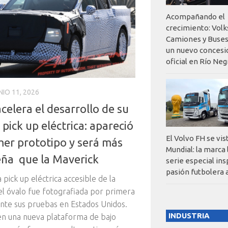
Acompañando el
crecimiento: Vol
Camiones y Buses
un nuevo concesi
oficial en Río Neg
NIO 11, 2026
celera el desarrollo de su
pick up eléctrica: apareció
El Volvo FH se vis
mer prototipo y será más
Mundial: la marca
ña que la Maverick
serie especial ins
pasión futbolera 
 pick up eléctrica accesible de la
l óvalo fue fotografiada por primera
nte sus pruebas en Estados Unidos.
INDUSTRIA
n una nueva plataforma de bajo