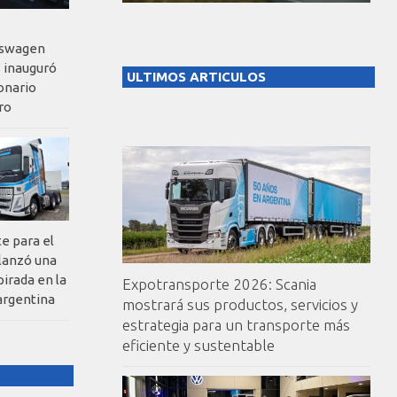
kswagen
 inauguró
ULTIMOS ARTICULOS
onario
ro
te para el
 lanzó una
pirada en la
Expotransporte 2026: Scania
argentina
mostrará sus productos, servicios y
estrategia para un transporte más
eficiente y sustentable