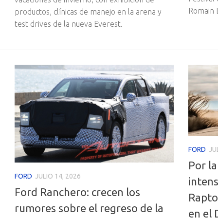
Romain D
productos, clínicas de manejo en la arena y
test drives de la nueva Everest.
FORD
JU
Por la
FORD
JULIO 14, 2026
intens
Ford Ranchero: crecen los
Rapto
rumores sobre el regreso de la
en el