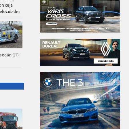
on caja
elocidades
 sedán GT-