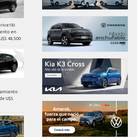
rive18i
iento en
U$S 48.500
nzamiento
de U$S