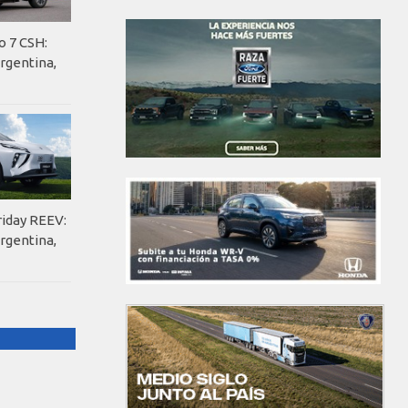
o 7 CSH:
rgentina,
riday REEV:
rgentina,