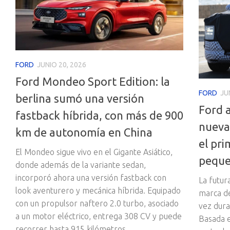
FORD
JUNIO 20, 2026
Ford Mondeo Sport Edition: la
FORD
JU
berlina sumó una versión
Ford a
fastback híbrida, con más de 900
nueva 
km de autonomía en China
el pri
El Mondeo sigue vivo en el Gigante Asiático,
peque
donde además de la variante sedan,
incorporó ahora una versión fastback con
La futura
look aventurero y mecánica híbrida. Equipado
marca de
con un propulsor naftero 2.0 turbo, asociado
vez dura
a un motor eléctrico, entrega 308 CV y puede
Basada e
recorrer hasta 915 kilómetros.