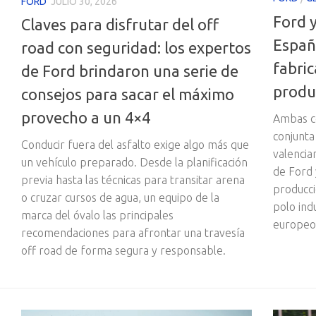
FORD
JULIO 30, 2026
Ford y
Claves para disfrutar del off
Españ
road con seguridad: los expertos
fabri
de Ford brindaron una serie de
produ
consejos para sacar el máximo
provecho a un 4×4
Ambas c
conjunta
Conducir fuera del asfalto exige algo más que
valencia
un vehículo preparado. Desde la planificación
de Ford 
previa hasta las técnicas para transitar arena
producci
o cruzar cursos de agua, un equipo de la
polo ind
marca del óvalo las principales
europeo
recomendaciones para afrontar una travesía
off road de forma segura y responsable.