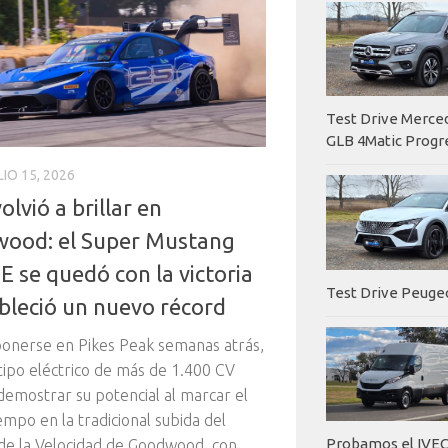
Test Drive Merc
GLB 4Matic Progr
LIO 15, 2026
olvió a brillar en
ood: el Super Mustang
 se quedó con la victoria
Test Drive Peuge
ableció un nuevo récord
onerse en Pikes Peak semanas atrás,
tipo eléctrico de más de 1.400 CV
 demostrar su potencial al marcar el
empo en la tradicional subida del
Probamos el IVEC
 de la Velocidad de Goodwood, con