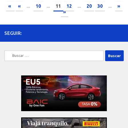
«
«
...
10
...
11
12
...
20
30
...
»
»
SEGUIR:
Buscar: