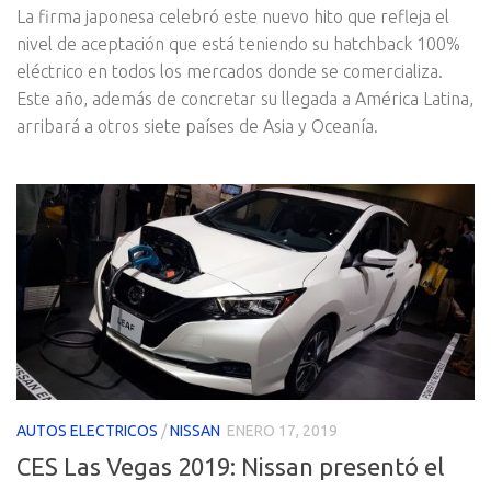
La firma japonesa celebró este nuevo hito que refleja el
nivel de aceptación que está teniendo su hatchback 100%
eléctrico en todos los mercados donde se comercializa.
Este año, además de concretar su llegada a América Latina,
arribará a otros siete países de Asia y Oceanía.
AUTOS ELECTRICOS
/
NISSAN
ENERO 17, 2019
CES Las Vegas 2019: Nissan presentó el