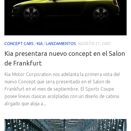
CONCEPT CARS
/
KIA
/
LANZAMIENTOS
AGOSTO 21, 2007
Kia presentara nuevo concept en el Salon
de Frankfurt
Kia Motor Corporation nos adelanta la primera vista del
nuevo Concept que sera presentado en el Salon de
Frankfurt en el mes de septiembre. El Sports Coupe
posee lineas clasicas acolpladas con un diseño de cabina
alrgado que aloja a...