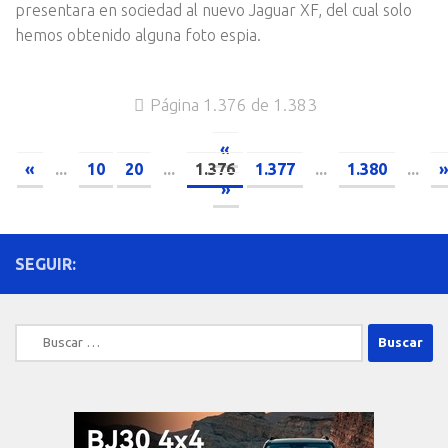
presentara en sociedad al nuevo Jaguar XF, del cual solo
hemos obtenido alguna foto espia.
Página 1.376 de 1.383
«
«
...
10
20
...
1.376
1.377
...
1.380
...
»
SEGUIR:
Buscar: