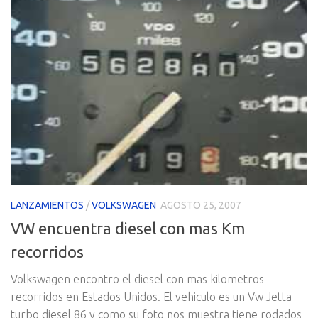
LANZAMIENTOS
/
VOLKSWAGEN
AGOSTO 25, 2007
VW encuentra diesel con mas Km
recorridos
Volkswagen encontro el diesel con mas kilometros
recorridos en Estados Unidos. El vehiculo es un Vw Jetta
turbo diesel 86 y como su foto nos muestra tiene rodados