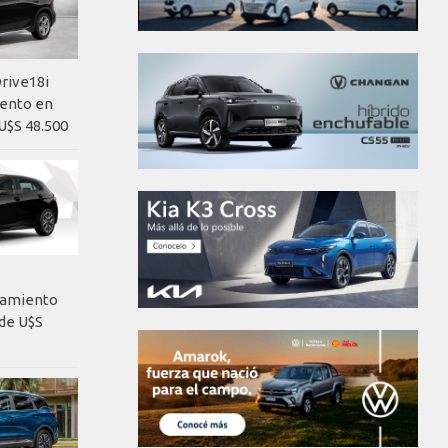
rive18i
iento en
U$S 48.500
nzamiento
de U$S