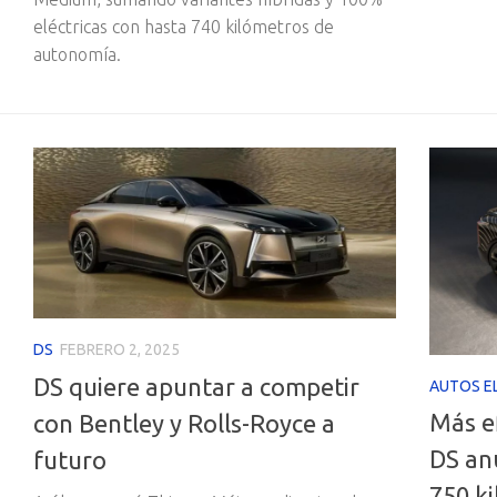
eléctricas con hasta 740 kilómetros de
autonomía.
DS
FEBRERO 2, 2025
DS quiere apuntar a competir
AUTOS E
Más ef
con Bentley y Rolls-Royce a
DS an
futuro
750 k