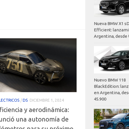
Nueva BMW X1 sD
Efficient: lanzam
Argentina, desde 
Nuevo BMW 118
BlackEdition: la
en Argentina, des
45.900
LECTRICOS
/
DS
DICIEMBRE 1, 2024
iciencia y aerodinámica:
unció una autonomía de
ilómetros para su próximo