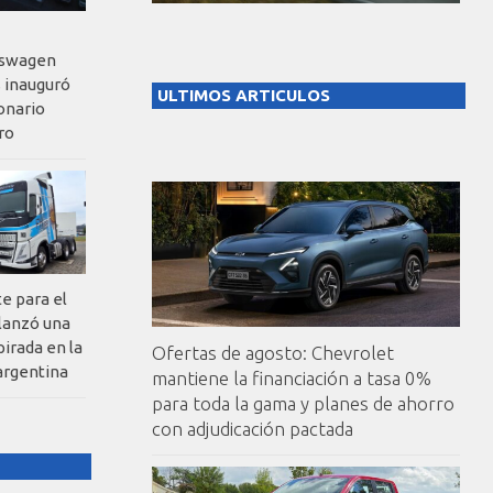
kswagen
 inauguró
ULTIMOS ARTICULOS
onario
ro
te para el
 lanzó una
pirada en la
Ofertas de agosto: Chevrolet
argentina
mantiene la financiación a tasa 0%
para toda la gama y planes de ahorro
con adjudicación pactada