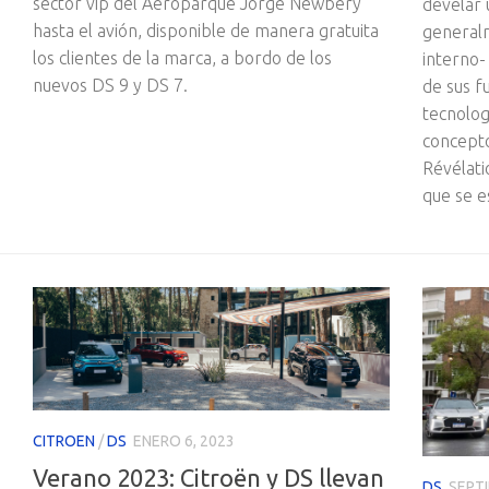
sector vip del Aeroparque Jorge Newbery
develar 
hasta el avión, disponible de manera gratuita
generalm
los clientes de la marca, a bordo de los
interno-
nuevos DS 9 y DS 7.
de sus f
tecnolog
concepto
Révélati
que se e
CITROEN
/
DS
ENERO 6, 2023
Verano 2023: Citroën y DS llevan
DS
SEPTI