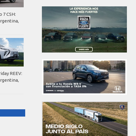
o 7 CSH:
rgentina,
riday REEV:
rgentina,