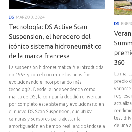
DS
MARZO 3, 2024
DS
ENERO
Tecnología: DS Active Scan
Veran
Suspension, el heredero del
Summe
icónico sistema hidroneumático
premi
de la marca francesa
360
La suspensión hidroneumática fue introducida
La marca
en 1955 y con el correr de los años fue
predio d
evolucionando e incorporando más
variante
tecnología. Desde la independencia como
regresar
marca de DS, la compañía decidió reinventar
actualiz
por completo este sistema y evolucionarlo en
rendimie
el nuevo DS Scan Suspension, que utiliza
test driv
cámaras y sensores para ajustar la
de una a
amortiguación en tiempo real, anticipándose a