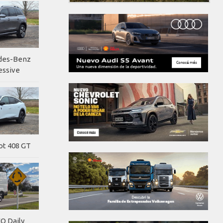
edes-Benz
essive
ot 408 GT
O Daily