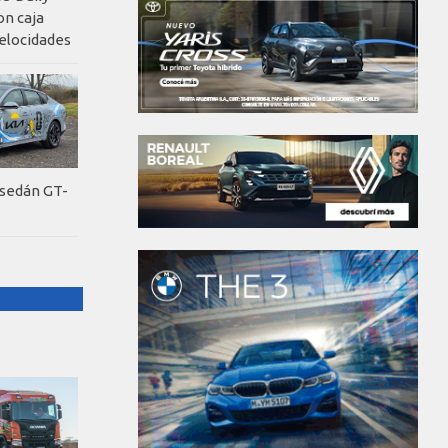
on caja
elocidades
 sedán GT-