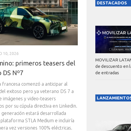
DESTACADOS
 10, 2026
MOVILIZAR LATAM
mino: primeros teasers del
de descuento en 
o DS Nº7
de entradas
 francesa comenzó a anticipar al
del exitoso pero ya veterano DS 7 a
LANZAMIENTO
e imágenes y video-teasers
os por su cúpula directiva en Linkedin.
 generación estará desarrollada
 plataforma STLA Medium e incluiría
era vez versiones 100% eléctricas.