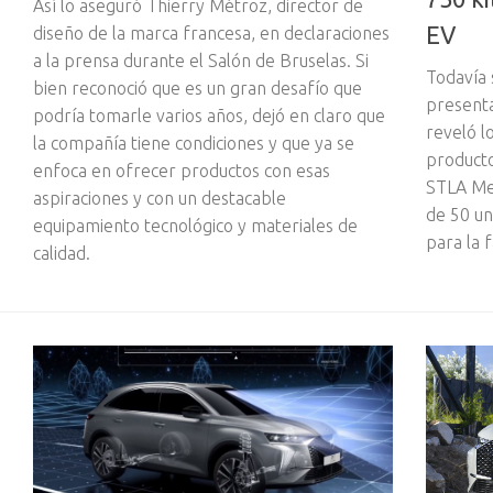
Así lo aseguró Thierry Métroz, director de
EV
diseño de la marca francesa, en declaraciones
a la prensa durante el Salón de Bruselas. Si
Todavía 
bien reconoció que es un gran desafío que
presenta
podría tomarle varios años, dejó en claro que
reveló l
la compañía tiene condiciones y que ya se
producto
enfoca en ofrecer productos con esas
STLA Me
aspiraciones y con un destacable
de 50 un
equipamiento tecnológico y materiales de
para la 
calidad.