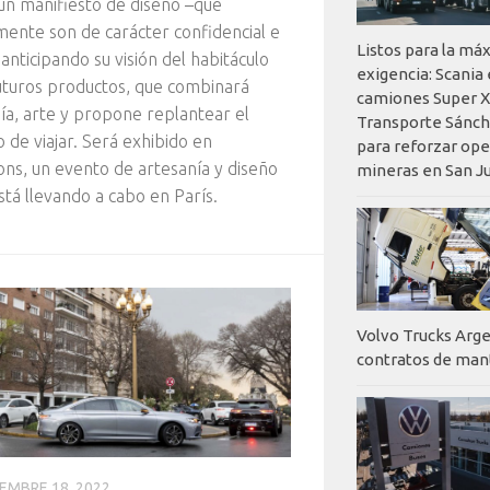
un manifiesto de diseño –que
ente son de carácter confidencial e
Listos para la má
 anticipando su visión del habitáculo
exigencia: Scania
uturos productos, que combinará
camiones Super X
ía, arte y propone replantear el
Transporte Sánch
 de viajar. Será exhibido en
para reforzar op
ons, un evento de artesanía y diseño
mineras en San J
stá llevando a cabo en París.
Volvo Trucks Arge
contratos de ma
EMBRE 18, 2022