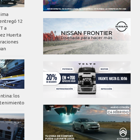
xima
 entregó 12
T a
ez Huerta
eraciones
uan
ntina: los
ntenimiento