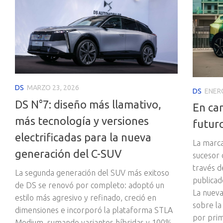
DS
MARZO 23, 2026
DS
ENERO
DS N°7: diseño más llamativo,
En ca
más tecnología y versiones
futur
electrificadas para la nueva
La marca
generación del C-SUV
sucesor 
través d
La segunda generación del SUV más exitoso
publicad
de DS se renovó por completo: adoptó un
La nueva
estilo más agresivo y refinado, creció en
sobre la
dimensiones e incorporó la plataforma STLA
por prim
Medium, sumando variantes híbridas y 100%