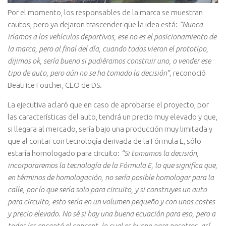
Por el momento, los responsables de la marca se muestran
cautos, pero ya dejaron trascender que la idea está:
“Nunca
iríamos a los vehículos deportivos, ese no es el posicionamiento de
la marca, pero al final del día, cuando todos vieron el prototipo,
dijimos ok, sería bueno si pudiéramos construir uno, o vender ese
tipo de auto, pero aún no se ha tomado la decisión”,
reconoció
Beatrice Foucher, CEO de DS.
La ejecutiva aclaró que en caso de aprobarse el proyecto, por
las características del auto, tendrá un precio muy elevado y que,
si llegara al mercado, sería bajo una producción muy limitada y
que al contar con tecnología derivada de la Fórmula E, sólo
estaría homologado para circuito:
“Si tomamos la decisión,
incorporaremos la tecnología de la Fórmula E, lo que significa que,
en términos de homologación, no sería posible homologar para la
calle, por lo que sería solo para circuito, y si construyes un auto
para circuito, esto sería en un volumen pequeño y con unos costes
y precio elevado. No sé si hay una buena ecuación para eso, pero a
todos les encantó el concept, lo cual es bueno para nosotros, así