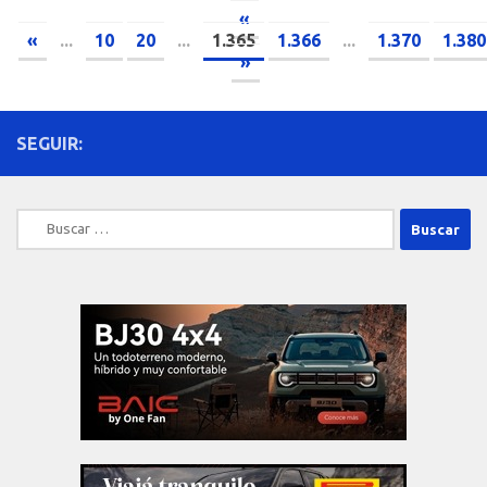
«
«
...
10
20
...
1.365
1.366
...
1.370
1.380
»
SEGUIR:
Buscar: