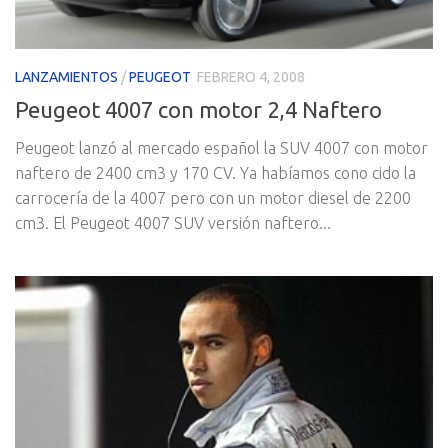
LANZAMIENTOS
/
PEUGEOT
FEBRERO 4, 2008
Peugeot 4007 con motor 2,4 Naftero
Peugeot lanzó al mercado español la SUV 4007 con motor
naftero de 2400 cm3 y 170 CV. Ya habí­amos cono cido la
carrocerí­a de la 4007 pero con un motor diesel de 2200
cm3. El Peugeot 4007 SUV versión naftero...