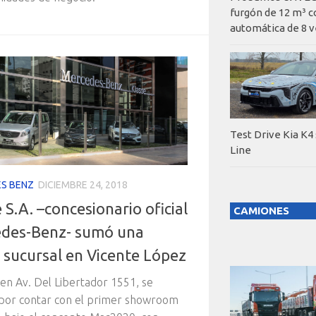
furgón de 12 m³ c
automática de 8 v
Test Drive Kia K4
Line
S BENZ
DICIEMBRE 24, 2018
 S.A. –concesionario oficial
CAMIONES
des-Benz- sumó una
 sucursal en Vicente López
en Av. Del Libertador 1551, se
 por contar con el primer showroom