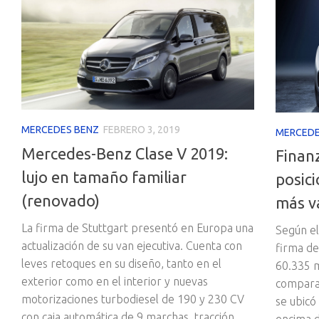
MERCEDES BENZ
FEBRERO 3, 2019
MERCEDE
Mercedes-Benz Clase V 2019:
Finan
lujo en tamaño familiar
posic
(renovado)
más v
La firma de Stuttgart presentó en Europa una
Según el
actualización de su van ejecutiva. Cuenta con
firma de
leves retoques en su diseño, tanto en el
60.335 m
exterior como en el interior y nuevas
compara
motorizaciones turbodiesel de 190 y 230 CV
se ubicó
con caja automática de 9 marchas, tracción