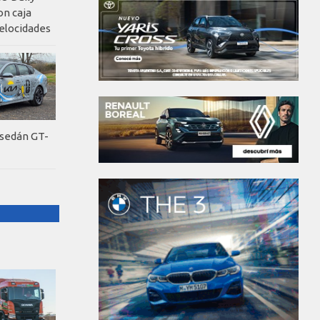
on caja
elocidades
 sedán GT-