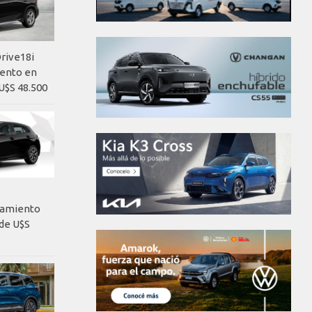
rive18i
iento en
U$S 48.500
nzamiento
de U$S