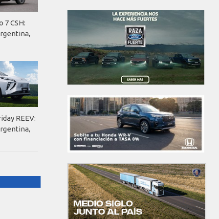
o 7 CSH:
rgentina,
riday REEV:
rgentina,