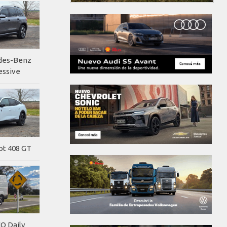
edes-Benz
essive
ot 408 GT
O Daily