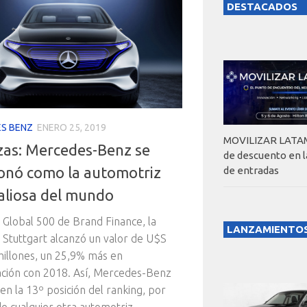
DESTACADOS
S BENZ
ENERO 25, 2019
MOVILIZAR LATAM
zas: Mercedes-Benz se
de descuento en 
ionó como la automotriz
de entradas
aliosa del mundo
 Global 500 de Brand Finance, la
LANZAMIENTO
 Stuttgart alcanzó un valor de U$S
illones, un 25,9% más en
ción con 2018. Así, Mercedes-Benz
 en la 13º posición del ranking, por