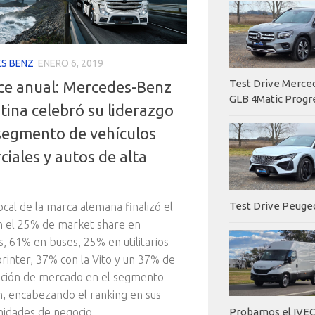
S BENZ
ENERO 6, 2019
Test Drive Merc
ce anual: Mercedes-Benz
GLB 4Matic Progr
tina celebró su liderazgo
 segmento de vehículos
iales y autos de alta
Test Drive Peuge
 local de la marca alemana finalizó el
n el 25% de market share en
, 61% en buses, 25% en utilitarios
printer, 37% con la Vito y un 37% de
ación de mercado en el segmento
, encabezando el ranking en sus
nidades de negocio.
Probamos el IVEC