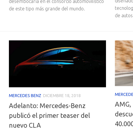
diseñado
desembocaría en el consorcio automovilístico
tecnologí
de este tipo más grande del mundo.
de autos
MERCEDE
MERCEDES BENZ
DICIEMBRE 18, 2018
AMG, 
Adelanto: Mercedes-Benz
descu
publicó el primer teaser del
40.00
nuevo CLA