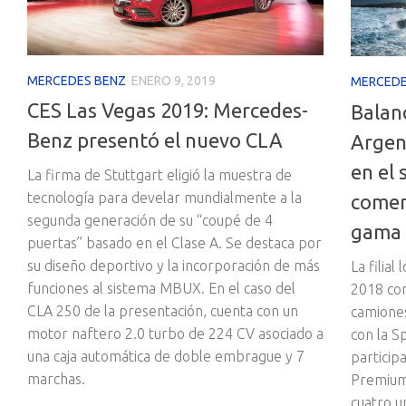
MERCEDES BENZ
ENERO 9, 2019
MERCEDE
CES Las Vegas 2019: Mercedes-
Balan
Benz presentó el nuevo CLA
Argen
en el
La firma de Stuttgart eligió la muestra de
tecnología para develar mundialmente a la
comerc
segunda generación de su “coupé de 4
gama
puertas” basado en el Clase A. Se destaca por
su diseño deportivo y la incorporación de más
La filial
funciones al sistema MBUX. En el caso del
2018 co
CLA 250 de la presentación, cuenta con un
camiones
motor naftero 2.0 turbo de 224 CV asociado a
con la S
una caja automática de doble embrague y 7
particip
marchas.
Premium
cuatro u