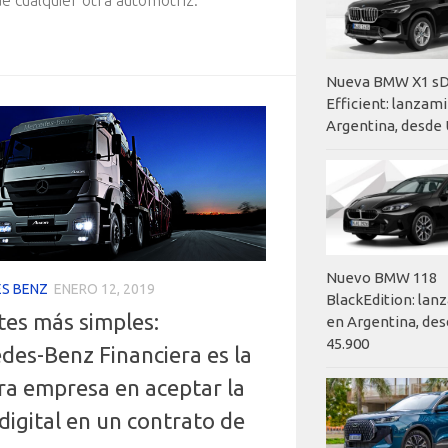
e cualquier otra automotriz.
Nueva BMW X1 sD
Efficient: lanzam
Argentina, desde 
Nuevo BMW 118
S BENZ
ENERO 12, 2019
BlackEdition: la
tes más simples:
en Argentina, des
45.900
des-Benz Financiera es la
ra empresa en aceptar la
digital en un contrato de