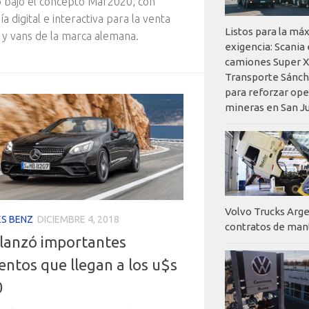
 bajo el concepto Mar2020, con
a digital e interactiva para la venta
Listos para la má
 y vans de la marca alemana.
exigencia: Scania
camiones Super X
Transporte Sánch
para reforzar op
mineras en San J
Volvo Trucks Arge
S BENZ
DICIEMBRE 4, 2018
contratos de ma
lanzó importantes
entos que llegan a los u$s
0