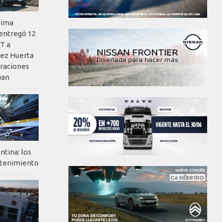
xima
 entregó 12
T a
ez Huerta
eraciones
uan
ntina: los
ntenimiento