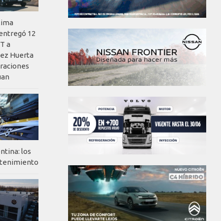
xima
 entregó 12
T a
ez Huerta
eraciones
uan
ntina: los
ntenimiento