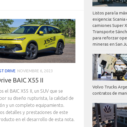
Listos para la má
exigencia: Scania
camiones Super X
Transporte Sánch
para reforzar op
mineras en San J
ST DRIVE
NOVIEMBRE 6, 2023
rive BAIC X55 II
Volvo Trucks Arge
 el BAIC X55 II, un SUV que se
contratos de ma
por su diseño rupturista, la calidad de
ión y un completo equipamiento.
os detalles y prestaciones de este
oducto en el desarrollo de esta nota.