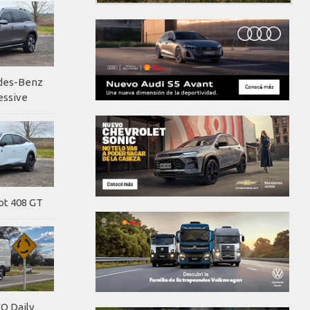
edes-Benz
essive
ot 408 GT
O Daily