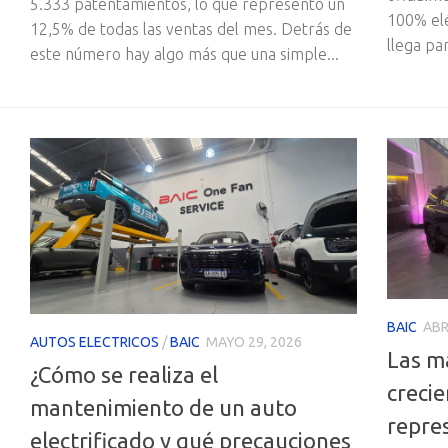
5.333 patentamientos, lo que representó un
100% elé
12,5% de todas las ventas del mes. Detrás de
llega pa
este número hay algo más que una simple...
BAIC
ABR
AUTOS ELECTRICOS
/
BAIC
MAYO 29, 2026
Las m
¿Cómo se realiza el
creci
mantenimiento de un auto
repre
electrificado y qué precauciones