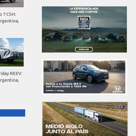
o 7 CSH:
rgentina,
riday REEV:
rgentina,