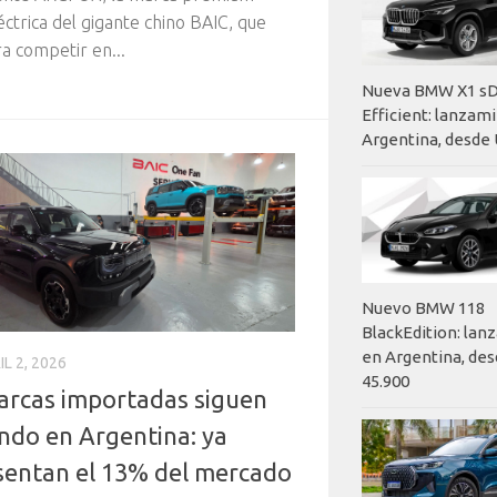
ctrica del gigante chino BAIC, que
ra competir en...
Nueva BMW X1 sD
Efficient: lanzam
Argentina, desde 
Nuevo BMW 118
BlackEdition: la
en Argentina, des
IL 2, 2026
45.900
arcas importadas siguen
endo en Argentina: ya
sentan el 13% del mercado