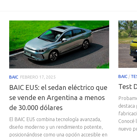
BAIC
/
TE
BAIC
FEBRERO 17, 2025
Test D
BAIC EU5: el sedan eléctrico que
se vende en Argentina a menos
Probamos
destaca 
de 30.000 dólares
fabricac
El BAIC EU5 combina tecnología avanzada,
Conocé l
diseño moderno y un rendimiento potente,
nuevo pr
posicionándose como una opción accesible en