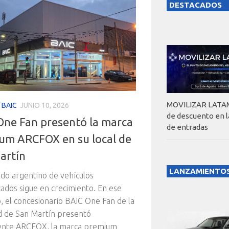
DESTACADOS
MOVILIZAR LATAM
/
BAIC
JUNIO 10, 2026
de descuento en 
One Fan presentó la marca
de entradas
um ARCFOX en su local de
artín
LANZAMIENTO
do argentino de vehículos
icados sigue en crecimiento. En ese
, el concesionario BAIC One Fan de la
d de San Martín presentó
mente ARCFOX, la marca premium