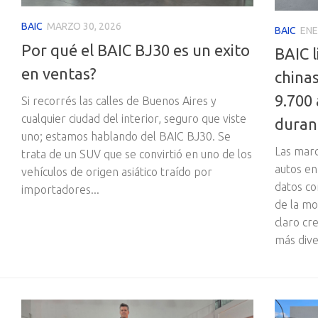
BAIC
MARZO 30, 2026
BAIC
ENE
Por qué el BAIC BJ30 es un exito
BAIC l
en ventas?
china
9.700
Si recorrés las calles de Buenos Aires y
cualquier ciudad del interior, seguro que viste
duran
uno; estamos hablando del BAIC BJ30. Se
Las marc
trata de un SUV que se convirtió en uno de los
autos en
vehículos de origen asiático traído por
datos co
importadores...
de la mo
claro cr
más dive