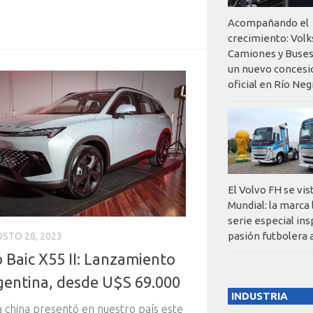
Acompañando el
crecimiento: Vol
Camiones y Buses
un nuevo concesi
oficial en Río Neg
El Volvo FH se vis
Mundial: la marca
serie especial ins
pasión futbolera 
STO 28, 2023
 Baic X55 II: Lanzamiento
gentina, desde U$S 69.000
INDUSTRIA
 china presentó en nuestro país este