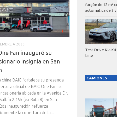
furgón de 12 m³ c
automática de 8 v
IEMBRE 4, 2025
Test Drive Kia K4
One Fan inauguró su
Line
ionario insignia en San
n
CAMIONES
 china BAIC fortalece su presencia
pertura oficial de BAIC One Fan, su
ncesionaria ubicada en la Avenida Dr.
Balbín 2.155 (ex Ruta 8) en San
Esta inauguración refuerza
icamente la cobertura de la...