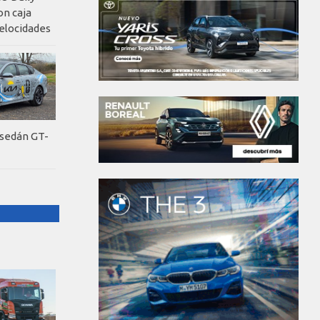
on caja
elocidades
 sedán GT-