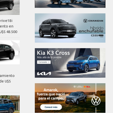
rive18i
iento en
U$S 48.500
nzamiento
de U$S