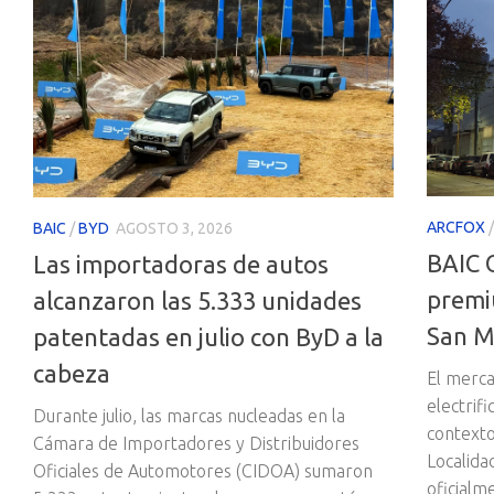
ARCFOX
BAIC
/
BYD
AGOSTO 3, 2026
BAIC 
Las importadoras de autos
premi
alcanzaron las 5.333 unidades
San M
patentadas en julio con ByD a la
cabeza
El merca
electrif
Durante julio, las marcas nucleadas en la
contexto
Cámara de Importadores y Distribuidores
Localida
Oficiales de Automotores (CIDOA) sumaron
oficial