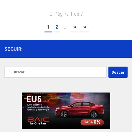
Página 1 de 7
1
2
...
»
»
SEGUIR:
Buscar: