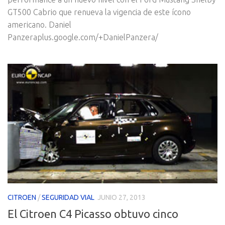
GT500 Cabrio que renueva la vigencia de este ícono
americano. Daniel
Panzeraplus.google.com/+DanielPanzera/
CITROEN
/
SEGURIDAD VIAL
JUNIO 27, 2013
El Citroen C4 Picasso obtuvo cinco