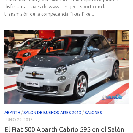
disfrutar a través de www.peugeot-sport.com la
transmisión de la competencia Pikes Pike...
ABARTH
/
SALON DE BUENOS AIRES 2013
/
SALONES
JUNIO 29, 2013
El Fiat 500 Abarth Cabrio 595 en el Salón