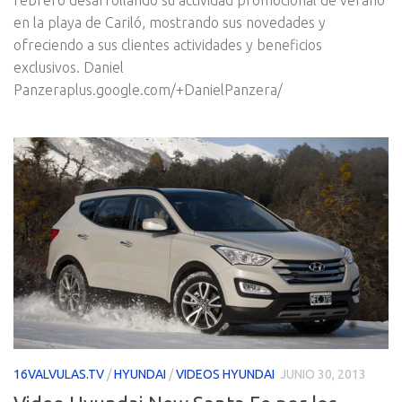
febrero desarrollando su actividad promocional de verano
en la playa de Cariló, mostrando sus novedades y
ofreciendo a sus clientes actividades y beneficios
exclusivos. Daniel
Panzeraplus.google.com/+DanielPanzera/
16VALVULAS.TV
/
HYUNDAI
/
VIDEOS HYUNDAI
JUNIO 30, 2013