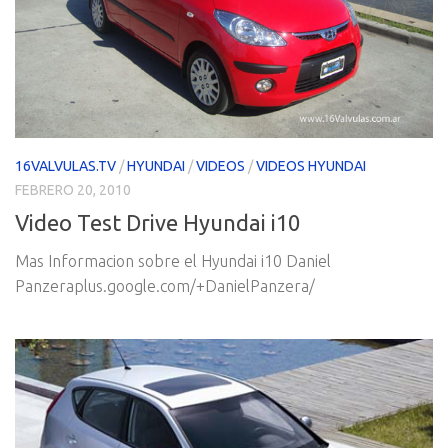
16VALVULAS.TV
/
HYUNDAI
/
VIDEOS
/
VIDEOS HYUNDAI
FEBRERO 20, 2010
Video Test Drive Hyundai i10
Mas Informacion sobre el Hyundai i10 Daniel
Panzeraplus.google.com/+DanielPanzera/