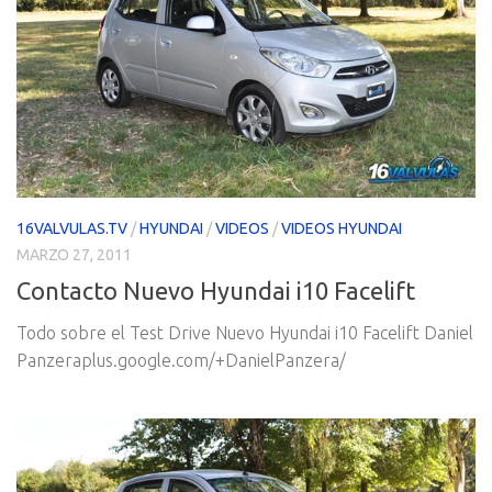
16VALVULAS.TV
/
HYUNDAI
/
VIDEOS
/
VIDEOS HYUNDAI
MARZO 27, 2011
Contacto Nuevo Hyundai i10 Facelift
Todo sobre el Test Drive Nuevo Hyundai i10 Facelift Daniel
Panzeraplus.google.com/+DanielPanzera/