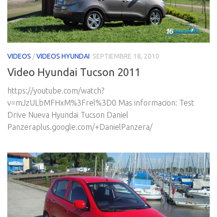
VIDEOS
/
VIDEOS HYUNDAI
SEPTIEMBRE 18, 2010
Video Hyundai Tucson 2011
https://youtube.com/watch?
v=mJzULbMFHxM%3Frel%3D0 Mas informacion: Test
Drive Nueva Hyundai Tucson Daniel
Panzeraplus.google.com/+DanielPanzera/