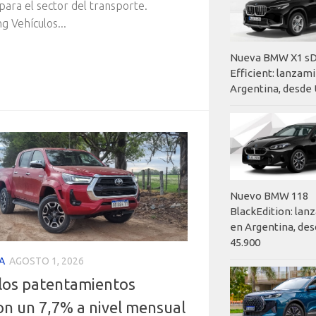
 para el sector del transporte.
 Vehículos...
Nueva BMW X1 sD
Efficient: lanzam
Argentina, desde 
Nuevo BMW 118
BlackEdition: la
en Argentina, des
45.900
A
AGOSTO 1, 2026
 los patentamientos
on un 7,7% a nivel mensual