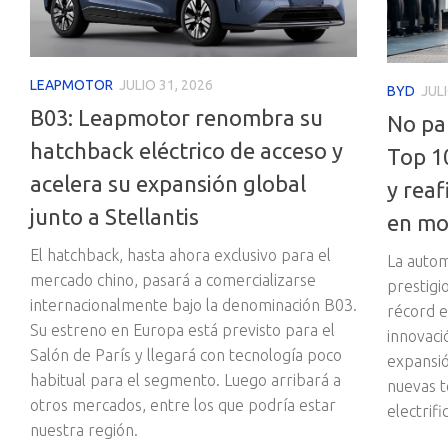
LEAPMOTOR
JULIO 31, 2026
BYD
JULI
B03: Leapmotor renombra su
No par
hatchback eléctrico de acceso y
Top 1
acelera su expansión global
y rea
junto a Stellantis
en mov
El hatchback, hasta ahora exclusivo para el
La autom
mercado chino, pasará a comercializarse
prestigi
internacionalmente bajo la denominación B03.
récord e
Su estreno en Europa está previsto para el
innovaci
Salón de París y llegará con tecnología poco
expansió
habitual para el segmento. Luego arribará a
nuevas t
otros mercados, entre los que podría estar
electrifi
nuestra región.