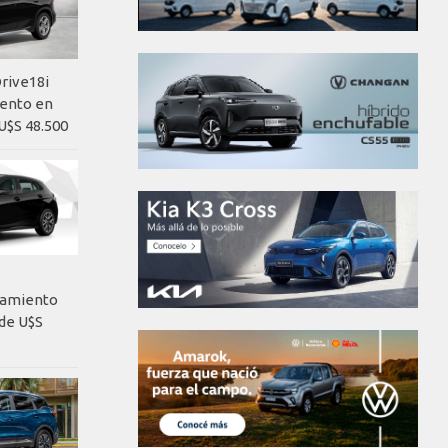
rive18i
iento en
U$S 48.500
nzamiento
de U$S