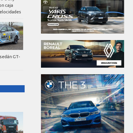
on caja
elocidades
 sedán GT-