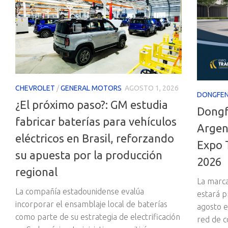
CHEVROLET
/
GENERAL MOTORS
AGOSTO 1, 2026
DONGFE
¿El próximo paso?: GM estudia
Dongf
fabricar baterías para vehículos
Argen
eléctricos en Brasil, reforzando
Expo 
su apuesta por la producción
2026
regional
La marca
La compañía estadounidense evalúa
estará p
incorporar el ensamblaje local de baterías
agosto e
como parte de su estrategia de electrificación
red de c