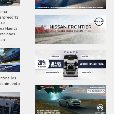
xima
 entregó 12
T a
ez Huerta
eraciones
uan
ntina: los
ntenimiento