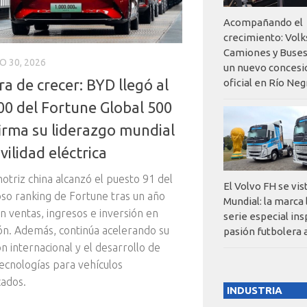
Acompañando el
crecimiento: Vol
Camiones y Buses
O 30, 2026
un nuevo concesi
a de crecer: BYD llegó al
oficial en Río Neg
00 del Fortune Global 500
firma su liderazgo mundial
ilidad eléctrica
otriz china alcanzó el puesto 91 del
El Volvo FH se vis
oso ranking de Fortune tras un año
Mundial: la marca
n ventas, ingresos e inversión en
serie especial ins
ón. Además, continúa acelerando su
pasión futbolera 
n internacional y el desarrollo de
ecnologías para vehículos
cados.
INDUSTRIA