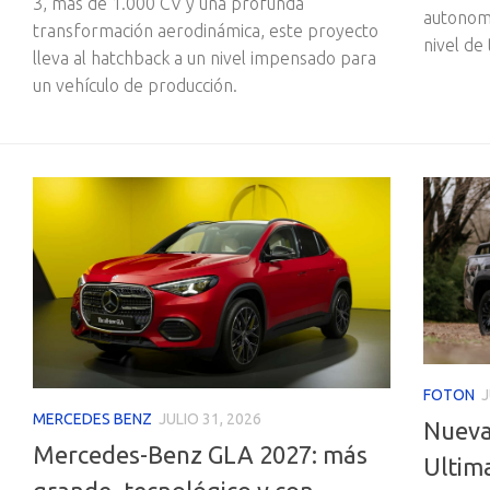
3, más de 1.000 CV y una profunda
autonomí
transformación aerodinámica, este proyecto
nivel de
lleva al hatchback a un nivel impensado para
un vehículo de producción.
FOTON
J
MERCEDES BENZ
JULIO 31, 2026
Nueva
Mercedes-Benz GLA 2027: más
Ultim