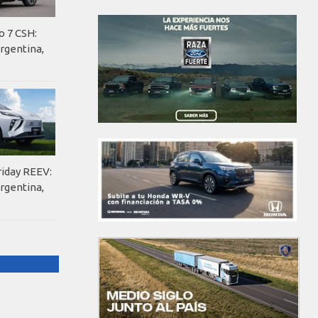
o 7 CSH:
rgentina,
riday REEV:
rgentina,