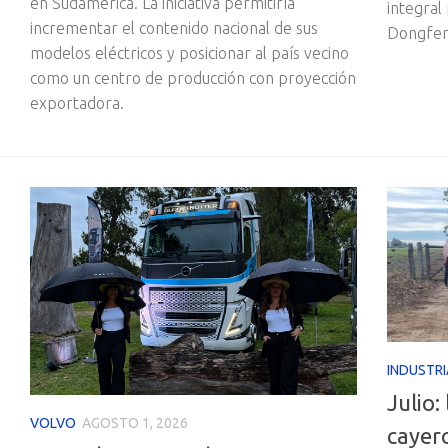
en Sudamérica. La iniciativa permitiría
integral
incrementar el contenido nacional de sus
Dongfeng
modelos eléctricos y posicionar al país vecino
como un centro de producción con proyección
exportadora.
INDUSTRI
Julio:
VOLVO
AGOSTO 1, 2026
cayer