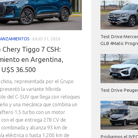
Test Drive Merc
LANZAMIENTOS
JULIO 31, 2026
GLB 4Matic Progr
 Chery Tiggo 7 CSH:
miento en Argentina,
 U$S 36.500
 china, representada por el Grupo
presentó la variante híbrida
Test Drive Peuge
le del C-SUV que llega con retoques
seño y una mecánica que combina un
ftero 1.5 turbo con un motor
o con el que entrega 278 CV de
 combinada y alcanza 93 km de
a eléctrica o hasta 1.200 km de
Probamos el IVEC