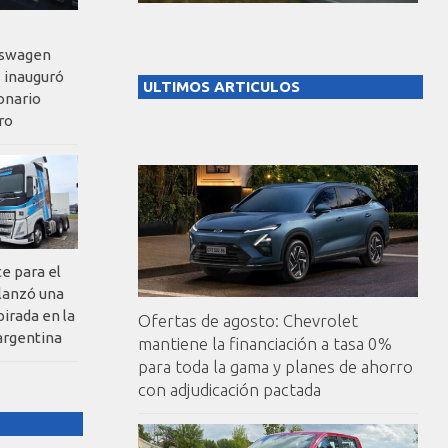
kswagen
 inauguró
ULTIMOS ARTICULOS
onario
ro
te para el
 lanzó una
pirada en la
Ofertas de agosto: Chevrolet
argentina
mantiene la financiación a tasa 0%
para toda la gama y planes de ahorro
con adjudicación pactada