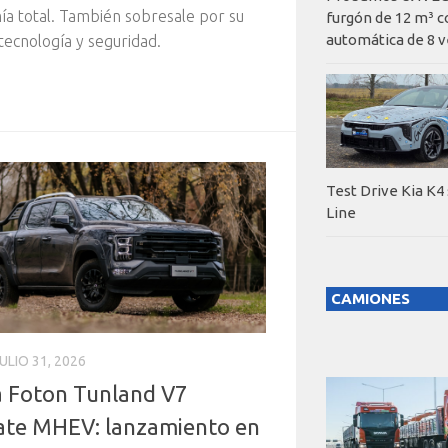
a total. También sobresale por su
furgón de 12 m³ c
automática de 8 v
 tecnología y seguridad.
Test Drive Kia K4
Line
CAMIONES
ULIO 31, 2026
 Foton Tunland V7
ate MHEV: lanzamiento en