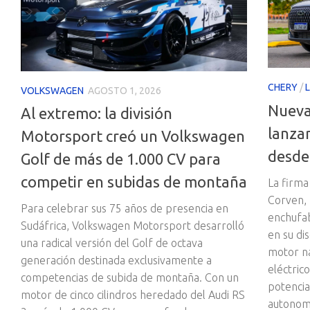
CHERY
/
VOLKSWAGEN
AGOSTO 1, 2026
Nueva
Al extremo: la división
lanza
Motorsport creó un Volkswagen
desde
Golf de más de 1.000 CV para
competir en subidas de montaña
La firma
Corven, 
Para celebrar sus 75 años de presencia en
enchufab
Sudáfrica, Volkswagen Motorsport desarrolló
en su di
una radical versión del Golf de octava
motor na
generación destinada exclusivamente a
eléctric
competencias de subida de montaña. Con un
potencia
motor de cinco cilindros heredado del Audi RS
autonomí