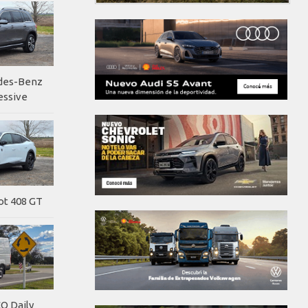
edes-Benz
essive
ot 408 GT
O Daily