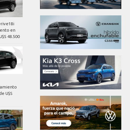
rive18i
iento en
U$S 48.500
nzamiento
de U$S