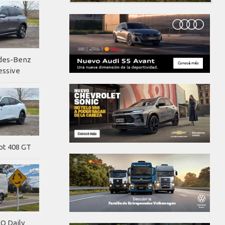
edes-Benz
essive
ot 408 GT
O Daily