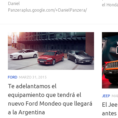
Daniel
el Honda
Panzeraplus.google.com/+DanielPanzera/
FORD
MARZO 31, 2015
Te adelantamos el
equipamiento que tendrá el
JEEP
MAR
nuevo Ford Mondeo que llegará
El Je
a la Argentina
antes