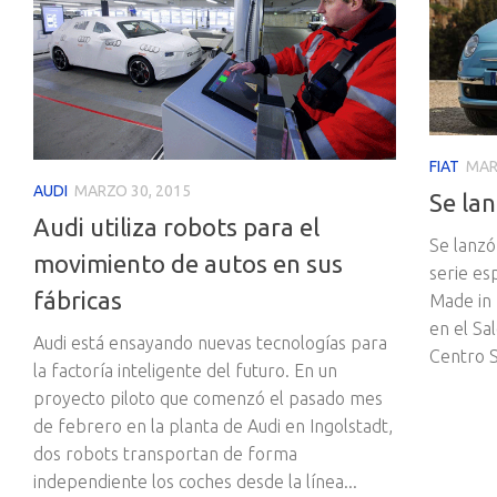
FIAT
MAR
AUDI
MARZO 30, 2015
Se lan
Audi utiliza robots para el
Se lanzó
movimiento de autos en sus
serie es
fábricas
Made in 
en el Sa
Audi está ensayando nuevas tecnologías para
Centro St
la factoría inteligente del futuro. En un
proyecto piloto que comenzó el pasado mes
de febrero en la planta de Audi en Ingolstadt,
dos robots transportan de forma
independiente los coches desde la línea...