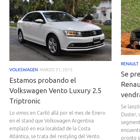
RENAULT
VOLKSWAGEN
MARZO 31, 2015
Se pre
Estamos probando el
Renau
Volkswagen Vento Luxury 2.5
vendr
Triptronic
Se lanzó
Lo vimos en Cariló allá por el mes de Enero
Duster, 
en el stand que Volkswagen Argentina
segmento
emplazó en esa localidad de la Costa
encuentr
Atlántica, se trata del restyling del Vento.
pronto s