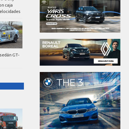
on caja
elocidades
 sedán GT-