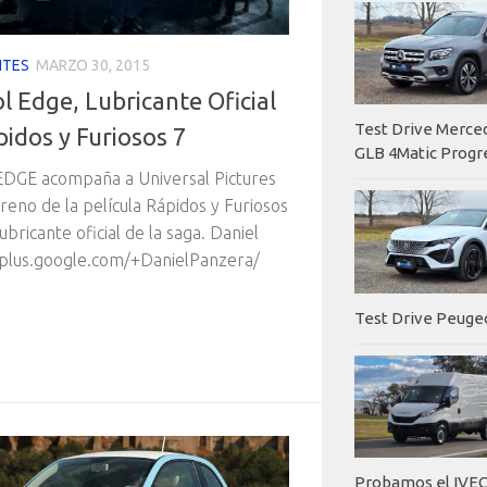
NTES
MARZO 30, 2015
l Edge, Lubricante Oficial
Test Drive Merc
idos y Furiosos 7
GLB 4Matic Progr
EDGE acompaña a Universal Pictures
treno de la película Rápidos y Furiosos
ubricante oficial de la saga. Daniel
plus.google.com/+DanielPanzera/
Test Drive Peuge
Probamos el IVEC