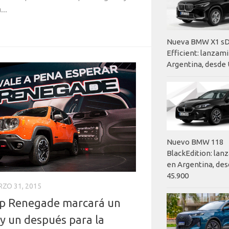
...
Nueva BMW X1 sD
Efficient: lanzam
Argentina, desde 
Nuevo BMW 118
BlackEdition: la
en Argentina, des
45.900
ZO 31, 2015
ep Renegade marcará un
 y un después para la