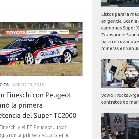
Listos para la má
exigencia: Scania
camiones Super X
Transporte Sánch
para reforzar op
mineras en San J
CION
MARZO 29, 2015
n Fineschi con Peugeot
Volvo Trucks Arge
contratos de ma
anó la primera
tencia del Super TC2000
ineschi y el FE Peugeot Junior
ograron la primera victoria en el