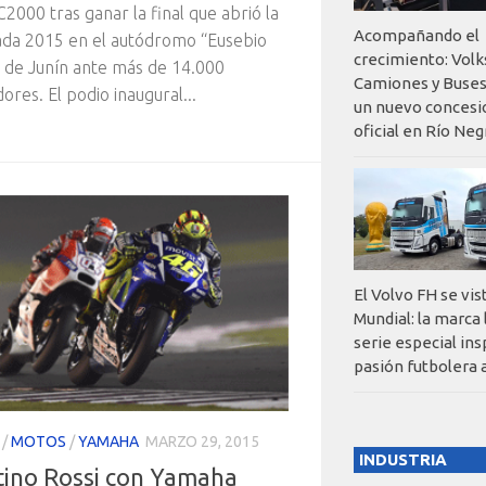
2000 tras ganar la final que abrió la
Acompañando el
da 2015 en el autódromo “Eusebio
crecimiento: Vol
” de Junín ante más de 14.000
Camiones y Buses
ores. El podio inaugural...
un nuevo concesi
oficial en Río Neg
El Volvo FH se vis
Mundial: la marca
serie especial ins
pasión futbolera 
/
MOTOS
/
YAMAHA
MARZO 29, 2015
INDUSTRIA
tino Rossi con Yamaha