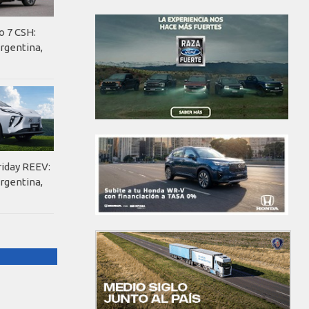
o 7 CSH:
rgentina,
riday REEV:
rgentina,