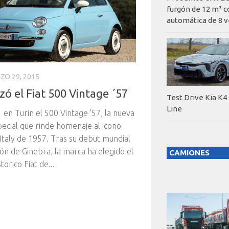
furgón de 12 m³ c
automática de 8 v
ZO 29, 2015
zó el Fiat 500 Vintage ´57
Test Drive Kia K4
Line
 en Turin el 500 Vintage ’57, la nueva
pecial que rinde homenaje al icono
Italy de 1957. Tras su debut mundial
lón de Ginebra, la marca ha elegido el
CAMIONES
orico Fiat de...