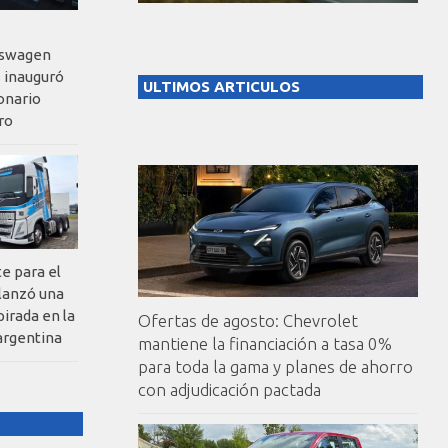
kswagen
 inauguró
ULTIMOS ARTICULOS
onario
ro
te para el
 lanzó una
pirada en la
Ofertas de agosto: Chevrolet
argentina
mantiene la financiación a tasa 0%
para toda la gama y planes de ahorro
con adjudicación pactada