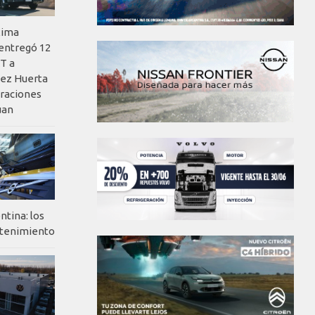
xima
 entregó 12
T a
ez Huerta
eraciones
uan
ntina: los
ntenimiento