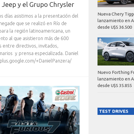
 Jeep y el Grupo Chrysler
Nueva Chery Tigg
s días asistimos a la presentación del
lanzamiento en A
egade que se realizó en Río de
desde U$S 36.500
para la región latinoamericana, un
nto al que asistieron más de 600
 entre directivos, invitados,
narios y prensa especializada. Daniel
plus.google.com/+DanielPanzera/
Nuevo Forthing F
lanzamiento en A
desde U$S 35.855
TEST DRIVES