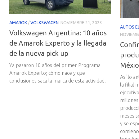
AMAROK
/
VOLKSWAGEN
NOVIEMBRE 21, 2023
AUTOS E
Volkswagen Argentina: 10 años
NOVIEMBR
de Amarok Experto y la llegada
Confi
de la nueva pick up
produc
Méxic
Ya pasaron 10 años del primer Programa
Amarok Experto; cómo nace y que
Así lo a
conclusiones saca la marca de esta actividad.
la filia
ejecutiv
millones
producci
meses se
y se esp
comience
toda Amé