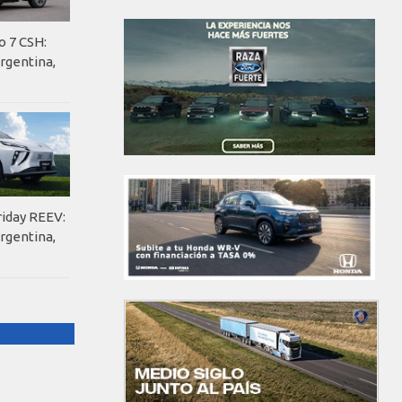
o 7 CSH:
rgentina,
riday REEV:
rgentina,