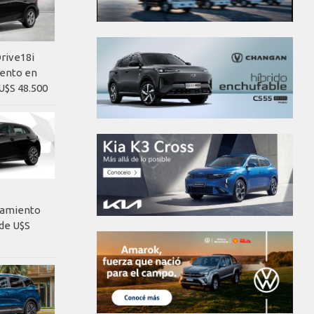
rive18i
iento en
U$S 48.500
nzamiento
de U$S