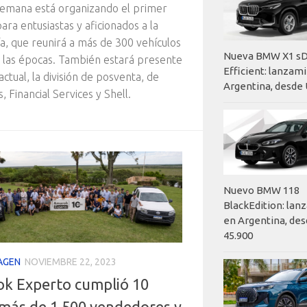
emana está organizando el primer
ara entusiastas y aficionados a la
, que reunirá a más de 300 vehículos
Nueva BMW X1 sD
 las épocas. También estará presente
Efficient: lanzam
actual, la división de posventa, de
Argentina, desde 
, Financial Services y Shell.
Nuevo BMW 118
BlackEdition: la
en Argentina, des
45.900
AGEN
NOVIEMBRE 22, 2023
k Experto cumplió 10
 más de 1.500 vendedores y