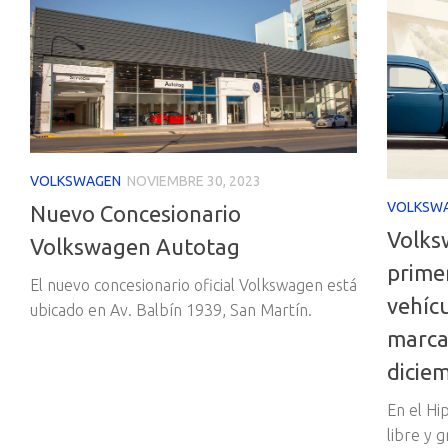
VOLKSWAGEN
NOVIEMBRE 30, 2023
VOLKSW
Nuevo Concesionario
Volks
Volkswagen Autotag
primer
El nuevo concesionario oficial Volkswagen está
vehícu
ubicado en Av. Balbín 1939, San Martín.
marca 
dicie
En el Hi
libre y g