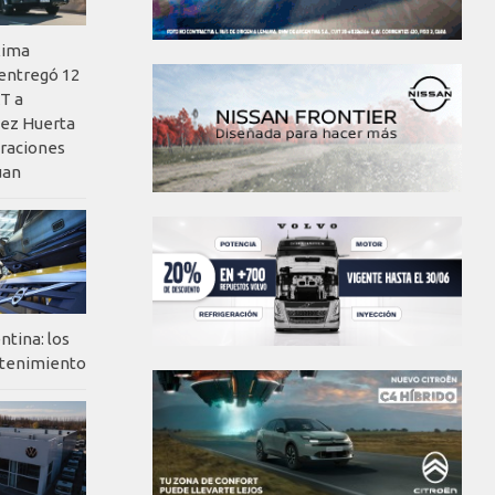
xima
 entregó 12
T a
ez Huerta
eraciones
uan
ntina: los
ntenimiento