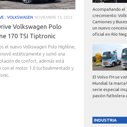
Acompañando el
crecimiento: Vol
VE
/
VOLKSWAGEN
NOVIEMBRE 13, 2023
Camiones y Buses
Drive Volkswagen Polo
un nuevo concesi
oficial en Río Neg
ne 170 TSI Tiptronic
 el nuevo Volkswagen Polo Highline,
renovó estéticamente y sumó una
tación de confort, además está
 con el motor 1.0 turboalimentado y
ronic.
El Volvo FH se vis
Mundial: la marca
serie especial ins
pasión futbolera 
INDUSTRIA