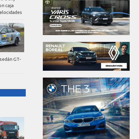
on caja
elocidades
 sedán GT-