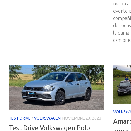
marca al
evento p
compañía
de todas
la gama 
camiones
VOLKSW
TEST DRIVE
/
VOLKSWAGEN
NOVIEMBRE 23, 2023
Amaro
Test Drive Volkswagen Polo
años: