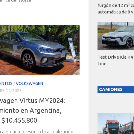
furgón de 12 m³ c
automática de 8 v
Test Drive Kia K4
Line
ENTOS
/
VOLKSWAGEN
CAMIONES
E 14, 2023
wagen Virtus MY2024:
miento en Argentina,
 $10.455.800
 alemana presentó la actualización