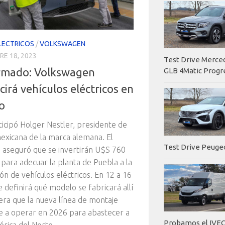
LECTRICOS
/
VOLKSWAGEN
E 18, 2023
Test Drive Merc
rmado: Volkswagen
GLB 4Matic Progr
irá vehículos eléctricos en
o
nticipó Holger Nestler, presidente de
l mexicana de la marca alemana. El
Test Drive Peuge
o aseguró que se invertirán U$S 760
 para adecuar la planta de Puebla a la
ón de vehículos eléctricos. En 12 a 16
 definirá qué modelo se fabricará allí
era que la nueva línea de montaje
 a operar en 2026 para abastecer a
Probamos el IVEC
rica del Norte.