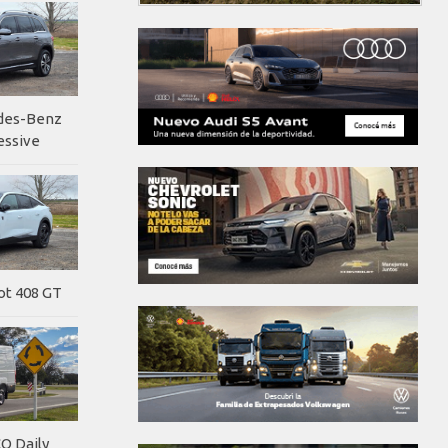
edes-Benz
essive
ot 408 GT
O Daily