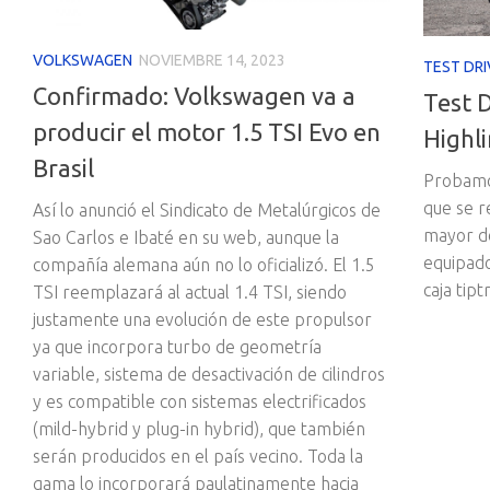
VOLKSWAGEN
NOVIEMBRE 14, 2023
TEST DRI
Confirmado: Volkswagen va a
Test 
producir el motor 1.5 TSI Evo en
Highli
Brasil
Probamos
que se 
Así lo anunció el Sindicato de Metalúrgicos de
mayor do
Sao Carlos e Ibaté en su web, aunque la
equipado
compañía alemana aún no lo oficializó. El 1.5
caja tipt
TSI reemplazará al actual 1.4 TSI, siendo
justamente una evolución de este propulsor
ya que incorpora turbo de geometría
variable, sistema de desactivación de cilindros
y es compatible con sistemas electrificados
(mild-hybrid y plug-in hybrid), que también
serán producidos en el país vecino. Toda la
gama lo incorporará paulatinamente hacia