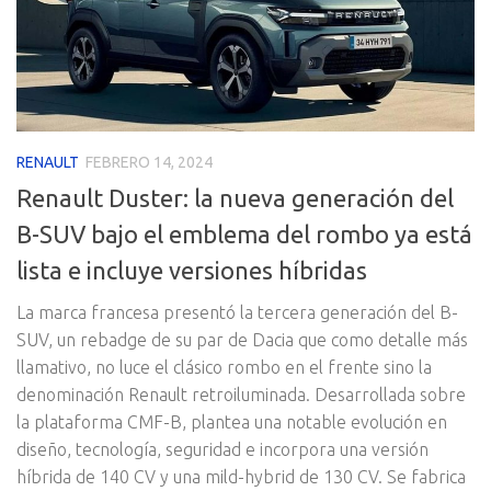
RENAULT
FEBRERO 14, 2024
Renault Duster: la nueva generación del
B-SUV bajo el emblema del rombo ya está
lista e incluye versiones híbridas
La marca francesa presentó la tercera generación del B-
SUV, un rebadge de su par de Dacia que como detalle más
llamativo, no luce el clásico rombo en el frente sino la
denominación Renault retroiluminada. Desarrollada sobre
la plataforma CMF-B, plantea una notable evolución en
diseño, tecnología, seguridad e incorpora una versión
híbrida de 140 CV y una mild-hybrid de 130 CV. Se fabrica