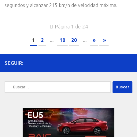
segundos y alcanzar 215 km/h de velocidad máxima.
Página 1 de 24
1
2
...
10
20
...
»
»
SEGUIR:
Buscar: