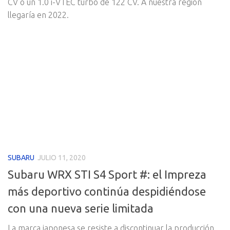
CV o un 1.0 i-VTEC turbo de 122 CV. A nuestra región
llegaría en 2022.
SUBARU
JULIO 11, 2020
Subaru WRX STI S4 Sport #: el Impreza
más deportivo continúa despidiéndose
con una nueva serie limitada
La marca japonesa se resiste a discontinuar la producción