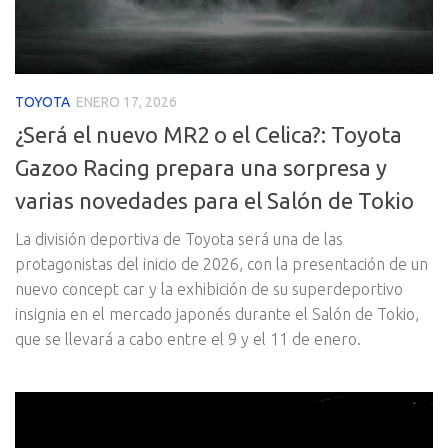
TOYOTA
ENERO 17, 2026
¿Será el nuevo MR2 o el Celica?: Toyota
Gazoo Racing prepara una sorpresa y
varias novedades para el Salón de Tokio
La división deportiva de Toyota será una de las
protagonistas del inicio de 2026, con la presentación de un
nuevo concept car y la exhibición de su superdeportivo
insignia en el mercado japonés durante el Salón de Tokio,
que se llevará a cabo entre el 9 y el 11 de enero.