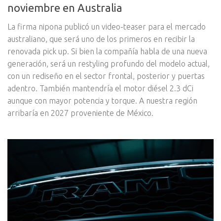
noviembre en Australia
La firma nipona publicó un video-teaser para el mercado
australiano, que será uno de los primeros en recibir la
renovada pick up. Si bien la compañía habla de una nueva
generación, será un restyling profundo del modelo actual,
con un rediseño en el sector frontal, posterior y puertas
adentro. También mantendría el motor diésel 2.3 dCi
aunque con mayor potencia y torque. A nuestra región
arribaría en 2027 proveniente de México.