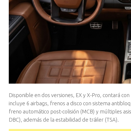
Disponible en dos versiones, EX y X-Pro, contará c
incluye 6 airbags, frenos a disco con sistema antibloq
freno automático post-colisión (MCB) y múltiples as
DBC), además de la estabilidad de tráiler (TSA).