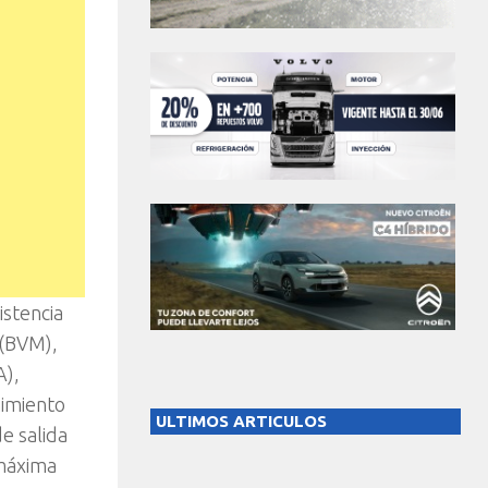
istencia
 (BVM),
A),
nimiento
ULTIMOS ARTICULOS
e salida
 máxima