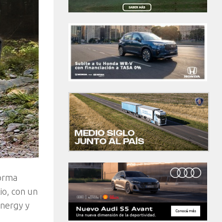
forma
io, con un
Energy y