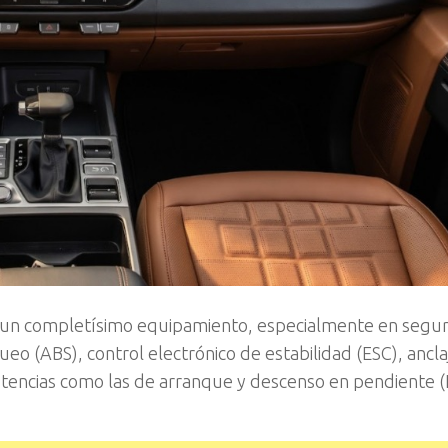
on un completísimo equipamiento, especialmente en segu
ueo (ABS), control electrónico de estabilidad (ESC), anclaj
istencias como las de arranque y descenso en pendiente 