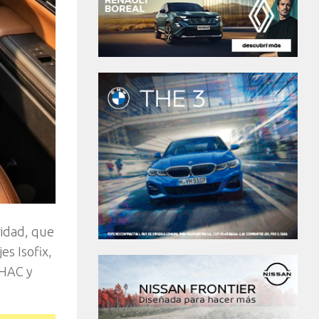
ridad, que
es Isofix,
(HAC y