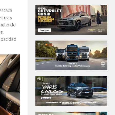
estaca
stez y
ancho de
mm.
apacidad