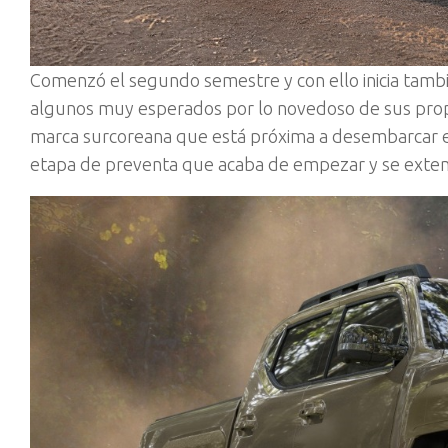
Comenzó el segundo semestre y con ello inicia tamb
algunos muy esperados por lo novedoso de sus propue
marca surcoreana que está próxima a desembarcar en
etapa de preventa que acaba de empezar y se exten