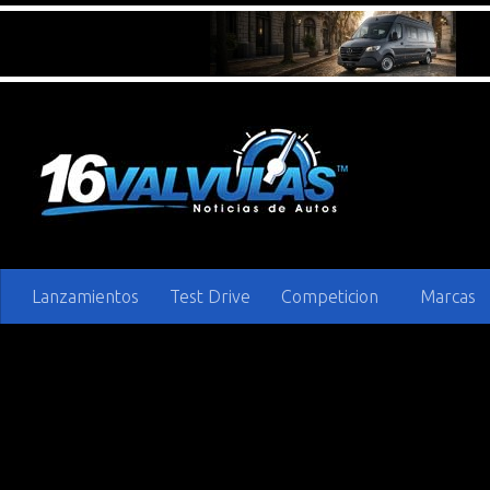
Saltar al contenido
Lanzamientos
Test Drive
Competicion
Marcas