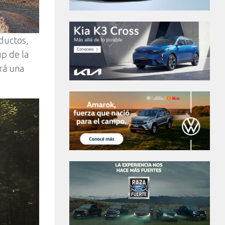
ductos,
up de la
rá una