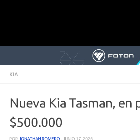
KIA
Nueva Kia Tasman, en p
$500.000
POR
JONATHAN ROMERO
·
JUNIO 17, 2026