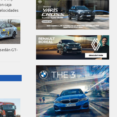
on caja
elocidades
 sedán GT-