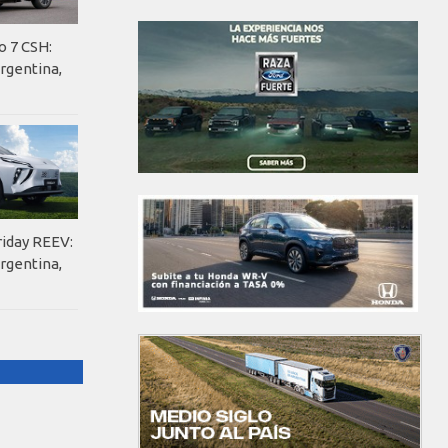
o 7 CSH:
rgentina,
riday REEV:
rgentina,