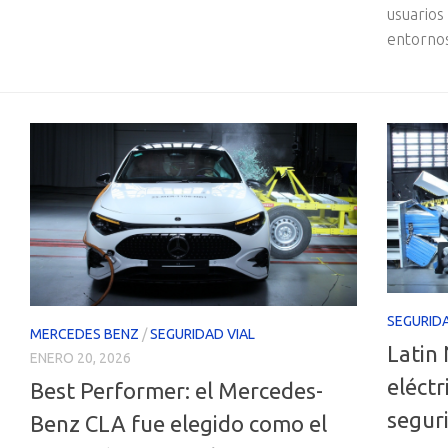
usuarios
entorno
SEGURIDA
MERCEDES BENZ
/
SEGURIDAD VIAL
Latin
ENERO 20, 2026
eléctr
Best Performer: el Mercedes-
segur
Benz CLA fue elegido como el