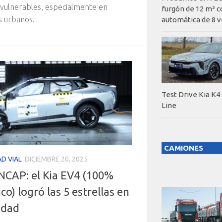
 vulnerables, especialmente en
furgón de 12 m³ c
s urbanos.
automática de 8 v
Test Drive Kia K4
Line
CAMIONES
D VIAL
DICIEMBRE 20, 2025
 NCAP: el Kia EV4 (100%
ico) logró las 5 estrellas en
idad