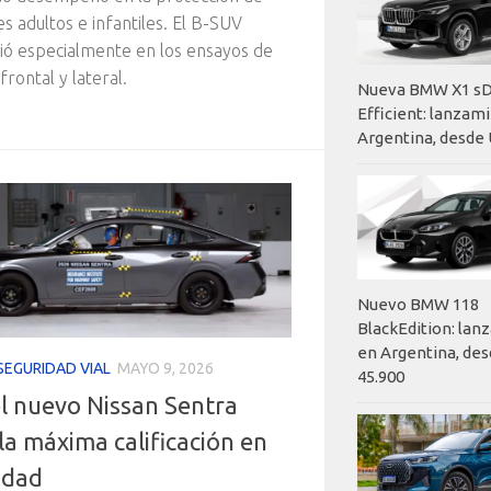
s adultos e infantiles. El B-SUV
ió especialmente en los ensayos de
frontal y lateral.
Nueva BMW X1 sD
Efficient: lanzam
Argentina, desde 
Nuevo BMW 118
BlackEdition: la
en Argentina, des
SEGURIDAD VIAL
MAYO 9, 2026
45.900
el nuevo Nissan Sentra
la máxima calificación en
idad