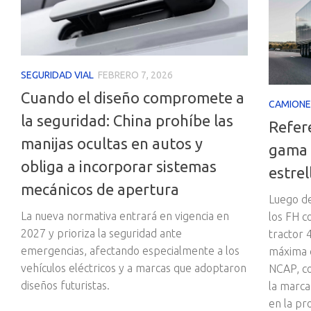
SEGURIDAD VIAL
FEBRERO 7, 2026
Cuando el diseño compromete a
CAMIONE
la seguridad: China prohíbe las
Refer
manijas ocultas en autos y
gama 
obliga a incorporar sistemas
estre
mecánicos de apertura
Luego de
La nueva normativa entrará en vigencia en
los FH c
2027 y prioriza la seguridad ante
tractor 
emergencias, afectando especialmente a los
máxima c
vehículos eléctricos y a marcas que adoptaron
NCAP, c
diseños futuristas.
la marc
en la pr