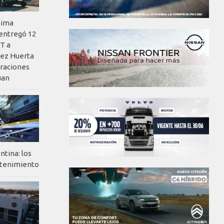
xima
 entregó 12
T a
ez Huerta
eraciones
uan
ntina: los
ntenimiento