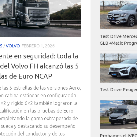
Test Drive Merc
GLB 4Matic Progr
S
/
VOLVO
FEBRERO 1, 2026
ente en seguridad: toda la
del Volvo FH alcanzó las 5
llas de Euro NCAP
 las 5 estrellas de las versiones Aero,
Test Drive Peuge
on cabina estándar en configuración
4×2 y rígido 6×2 también lograron la
alificación en las pruebas de Euro
ompletando la gama extrapesada de
a sueca y destacando su desempeño
otección del conductor y de los
Probamos el IVEC