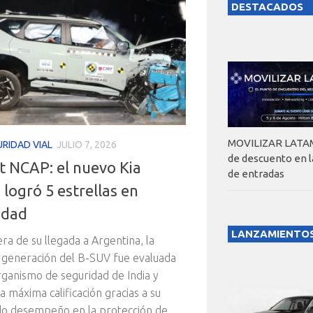
DESTACADOS
MOVILIZAR LATAM
RIDAD VIAL
JULIO 7, 2026
de descuento en 
t NCAP: el nuevo Kia
de entradas
 logró 5 estrellas en
idad
LANZAMIENTO
era de su llegada a Argentina, la
 generación del B-SUV fue evaluada
rganismo de seguridad de India y
a máxima calificación gracias a su
do desempeño en la protección de