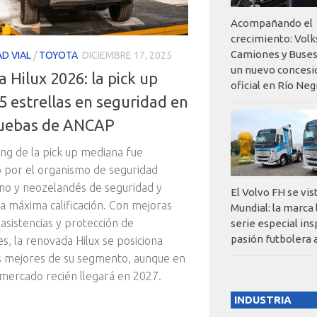
Acompañando el
crecimiento: Vol
Camiones y Buses
D VIAL
/
TOYOTA
DICIEMBRE 17, 2025
un nuevo concesi
 Hilux 2026: la pick up
oficial en Río Neg
5 estrellas en seguridad en
ruebas de ANCAP
ling de la pick up mediana fue
 por el organismo de seguridad
ano y neozelandés de seguridad y
El Volvo FH se vis
la máxima calificación. Con mejoras
Mundial: la marca
 asistencias y protección de
serie especial ins
pasión futbolera 
s, la renovada Hilux se posiciona
s mejores de su segmento, aunque en
mercado recién llegará en 2027.
INDUSTRIA