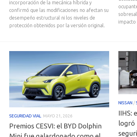
incorporación de la mecánica híbrida y
ocupante
confirmó que las modificaciones no afectan su
sobresal
desempeño estructural ni los niveles de
impacto 
protección obtenidos por la versión original.
NISSAN
/
IIHS: 
SEGURIDAD VIAL
MAYO 21, 2026
logró 
Premios CESVI: el BYD Dolphin
segur
Mini fue galardonado como el