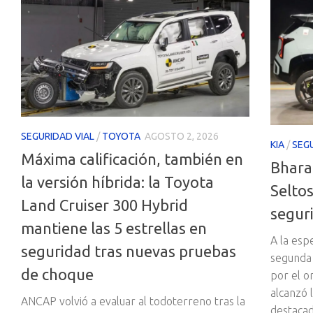
SEGURIDAD VIAL
/
TOYOTA
AGOSTO 2, 2026
KIA
/
SEGU
Máxima calificación, también en
Bhara
la versión híbrida: la Toyota
Seltos
Land Cruiser 300 Hybrid
segur
mantiene las 5 estrellas en
A la esp
seguridad tras nuevas pruebas
segunda
de choque
por el o
alcanzó l
ANCAP volvió a evaluar al todoterreno tras la
destaca