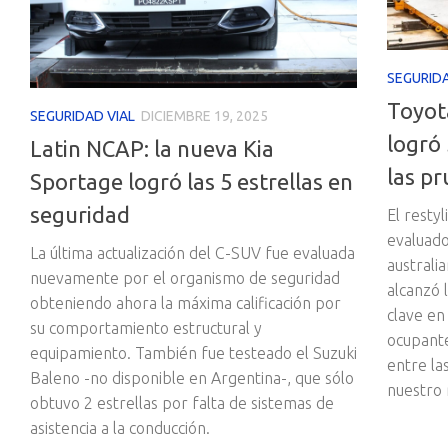
SEGURIDA
Toyota
SEGURIDAD VIAL
DICIEMBRE 19, 2025
logró 
Latin NCAP: la nueva Kia
las p
Sportage logró las 5 estrellas en
seguridad
El resty
evaluado
La última actualización del C-SUV fue evaluada
australi
nuevamente por el organismo de seguridad
alcanzó 
obteniendo ahora la máxima calificación por
clave en
su comportamiento estructural y
ocupante
equipamiento. También fue testeado el Suzuki
entre la
Baleno -no disponible en Argentina-, que sólo
nuestro 
obtuvo 2 estrellas por falta de sistemas de
asistencia a la conducción.