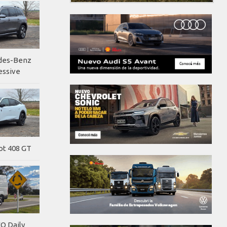
edes-Benz
essive
ot 408 GT
O Daily