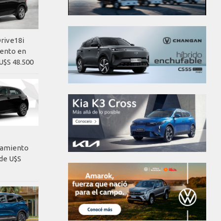
rive18i
iento en
U$S 48.500
nzamiento
de U$S