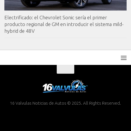
Electrificado: el Chevrolet Sonic sería el primer
producto regional de GM en introducir el sistema mild-
hybrid de 48V
16 Valvulas Noticias de Autos © 2025. All Rights Reserved.