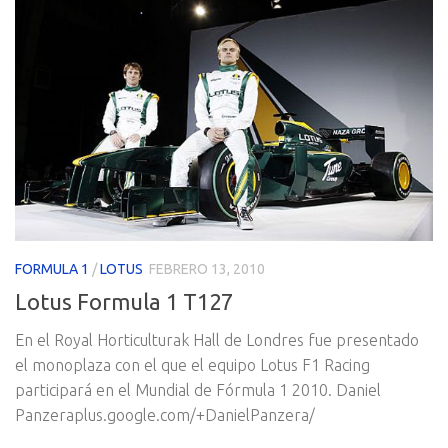
FORMULA 1
/
LOTUS
FEBRERO 13, 2010
Lotus Formula 1 T127
En el Royal Horticulturak Hall de Londres fue presentado
el monoplaza con el que el equipo Lotus F1 Racing
participará en el Mundial de Fórmula 1 2010. Daniel
Panzeraplus.google.com/+DanielPanzera/