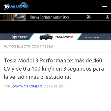
Saltar al contenido
AUTOS ELECTRICOS
/
TESLA
Tesla Model 3 Performance: más de 460
CV y de 0 a 100 km/h en 3 segundos para
la versión más prestacional
POR
JONATHAN ROMERO
·
ABRIL 28, 2024