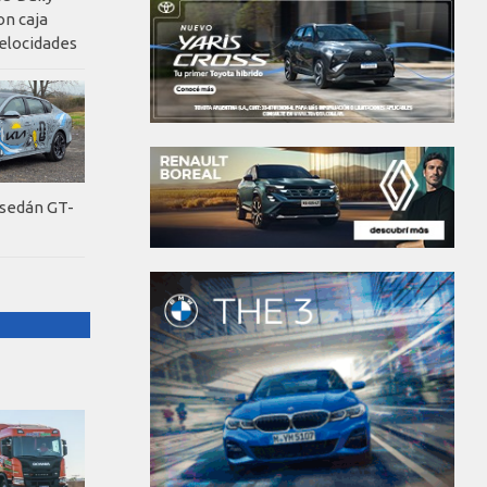
on caja
elocidades
 sedán GT-