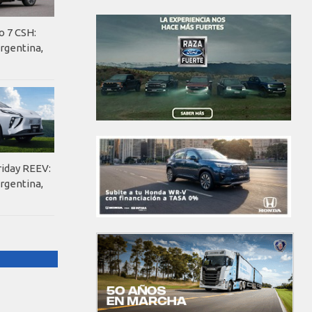
o 7 CSH:
rgentina,
riday REEV:
rgentina,