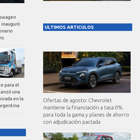
kswagen
 inauguró
ULTIMOS ARTICULOS
onario
ro
te para el
 lanzó una
pirada en la
Ofertas de agosto: Chevrolet
argentina
mantiene la financiación a tasa 0%
para toda la gama y planes de ahorro
con adjudicación pactada