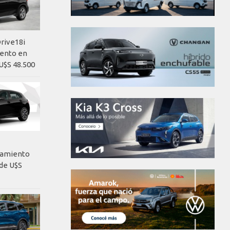
rive18i
iento en
U$S 48.500
nzamiento
de U$S