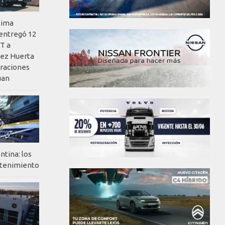
xima
 entregó 12
T a
ez Huerta
eraciones
uan
ntina: los
ntenimiento