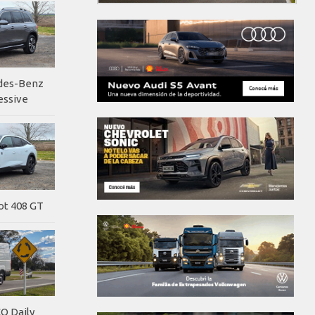
edes-Benz
essive
ot 408 GT
O Daily