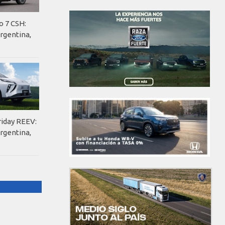
o 7 CSH:
rgentina,
riday REEV:
rgentina,