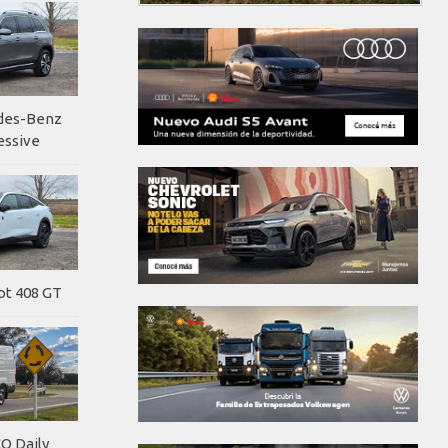
edes-Benz
essive
ot 408 GT
O Daily