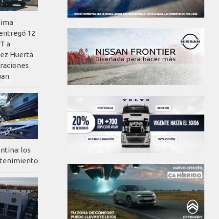
xima
 entregó 12
T a
ez Huerta
eraciones
uan
ntina: los
ntenimiento