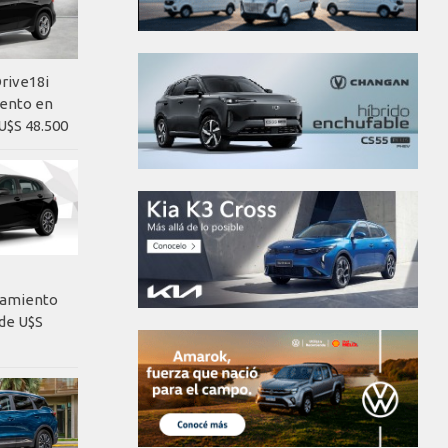
rive18i
iento en
U$S 48.500
nzamiento
de U$S