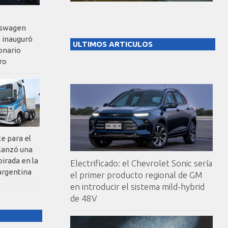
kswagen
 inauguró
ULTIMOS ARTICULOS
onario
ro
te para el
 lanzó una
pirada en la
Electrificado: el Chevrolet Sonic sería
argentina
el primer producto regional de GM
en introducir el sistema mild-hybrid
de 48V