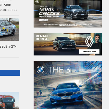
on caja
elocidades
 sedán GT-