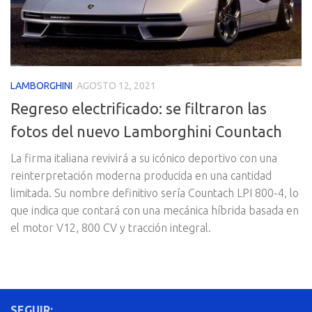
LAMBORGHINI
AGOSTO 12, 2021
Regreso electrificado: se filtraron las
fotos del nuevo Lamborghini Countach
La firma italiana revivirá a su icónico deportivo con una
reinterpretación moderna producida en una cantidad
limitada. Su nombre definitivo sería Countach LPI 800-4, lo
que indica que contará con una mecánica híbrida basada en
el motor V12, 800 CV y tracción integral.
SEGUIR: