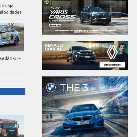
on caja
elocidades
 sedán GT-