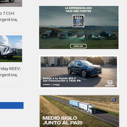
o 7 CSH:
rgentina,
riday REEV:
rgentina,