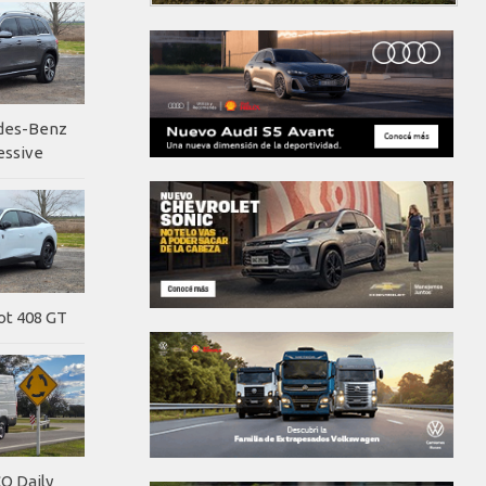
edes-Benz
essive
ot 408 GT
O Daily