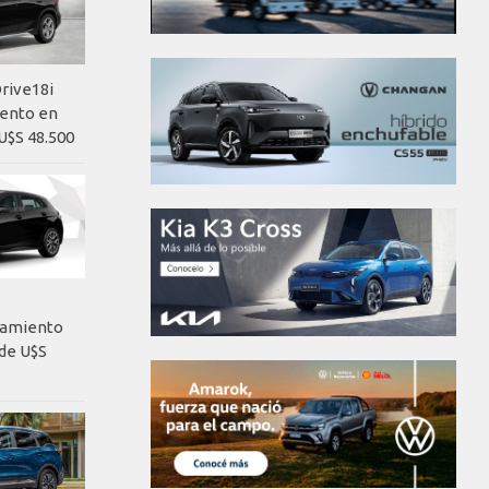
rive18i
iento en
U$S 48.500
nzamiento
de U$S