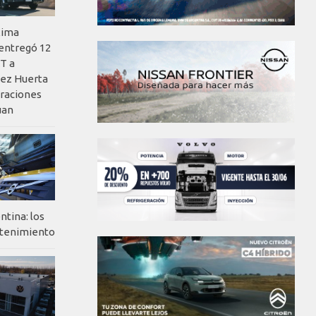
xima
 entregó 12
T a
ez Huerta
eraciones
uan
ntina: los
ntenimiento