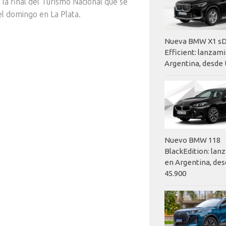
 la final del Turismo Nacional que se
el domingo en La Plata.
Nueva BMW X1 sD
Efficient: lanzam
Argentina, desde 
Nuevo BMW 118
BlackEdition: la
en Argentina, des
45.900