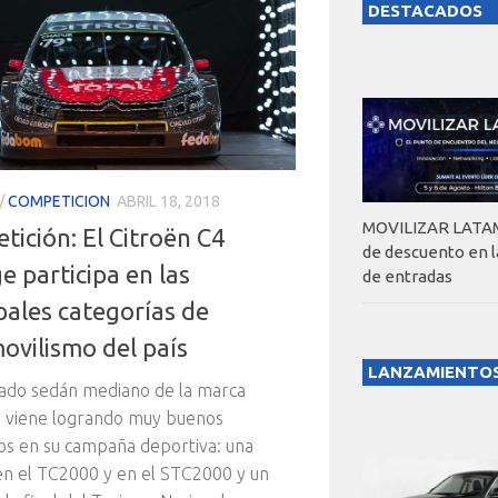
DESTACADOS
/
COMPETICION
ABRIL 18, 2018
MOVILIZAR LATAM
ición: El Citroën C4
de descuento en 
 participa en las
de entradas
pales categorías de
ovilismo del país
LANZAMIENTO
ado sedán mediano de la marca
a viene logrando muy buenos
os en su campaña deportiva: una
 en el TC2000 y en el STC2000 y un