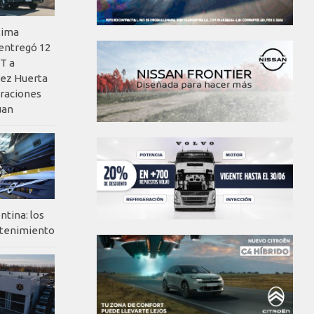
xima
 entregó 12
T a
ez Huerta
eraciones
uan
ntina: los
ntenimiento