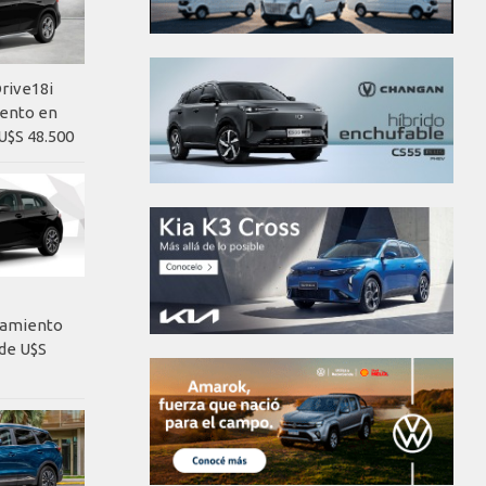
rive18i
iento en
U$S 48.500
nzamiento
de U$S