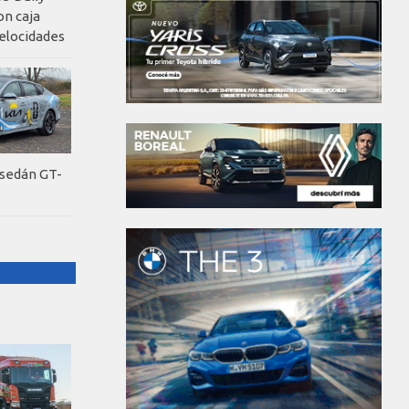
on caja
elocidades
 sedán GT-