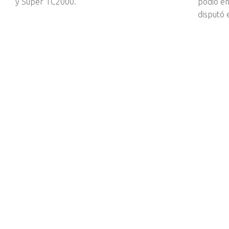
y Súper TC2000.
podio en
disputó 