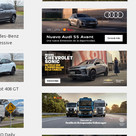
edes-Benz
essive
ot 408 GT
O Daily