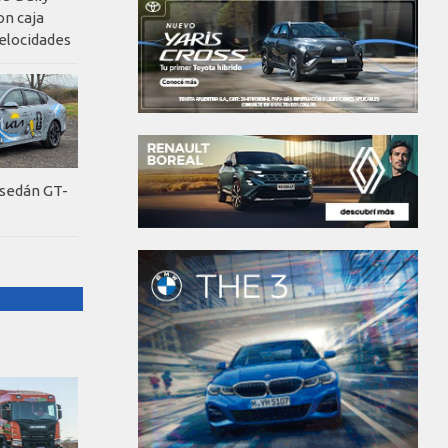
on caja
elocidades
 sedán GT-