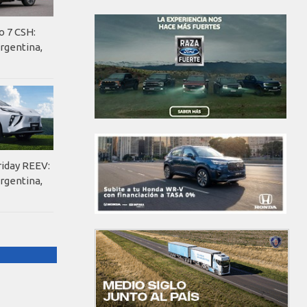
o 7 CSH:
rgentina,
riday REEV:
rgentina,