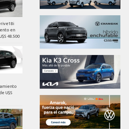
rive18i
iento en
U$S 48.500
nzamiento
de U$S