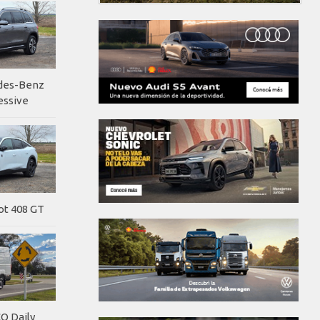
edes-Benz
essive
ot 408 GT
O Daily