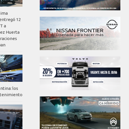
xima
 entregó 12
T a
ez Huerta
eraciones
uan
ntina: los
ntenimiento