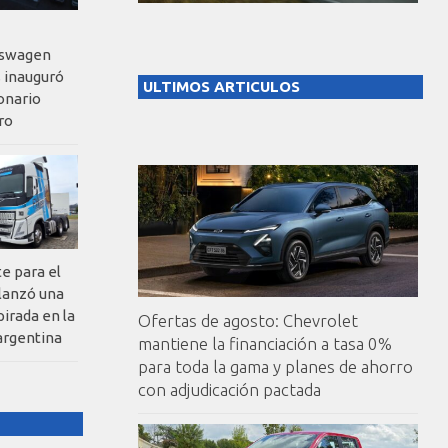
kswagen
 inauguró
ULTIMOS ARTICULOS
onario
ro
te para el
 lanzó una
pirada en la
Ofertas de agosto: Chevrolet
argentina
mantiene la financiación a tasa 0%
para toda la gama y planes de ahorro
con adjudicación pactada