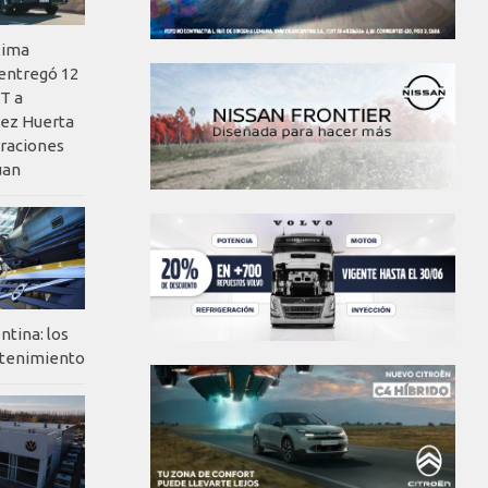
xima
 entregó 12
T a
ez Huerta
eraciones
uan
ntina: los
ntenimiento