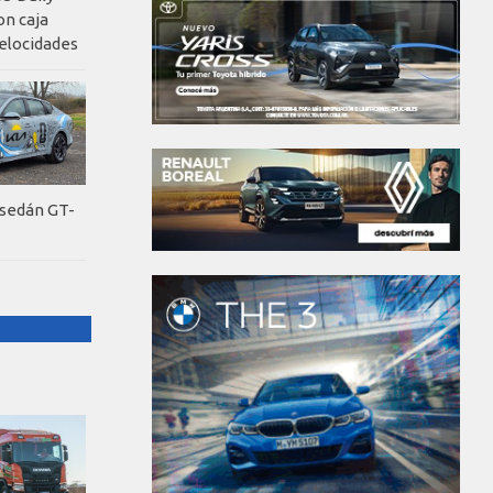
on caja
elocidades
 sedán GT-