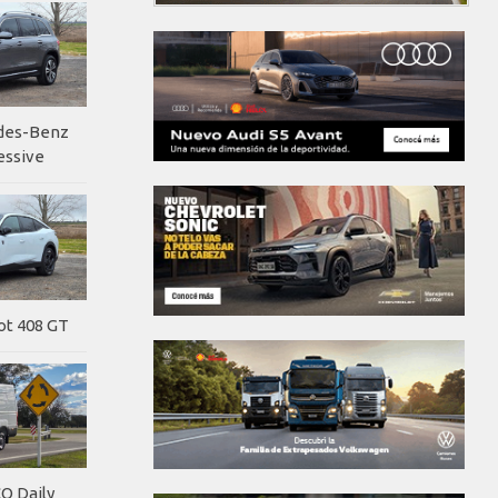
edes-Benz
essive
ot 408 GT
O Daily