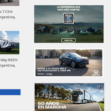
o 7 CSH:
rgentina,
riday REEV:
rgentina,