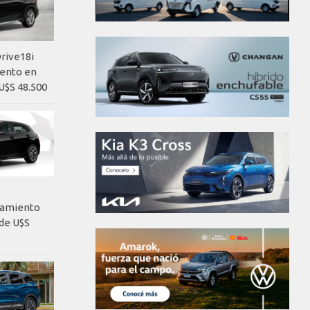
rive18i
iento en
U$S 48.500
nzamiento
de U$S