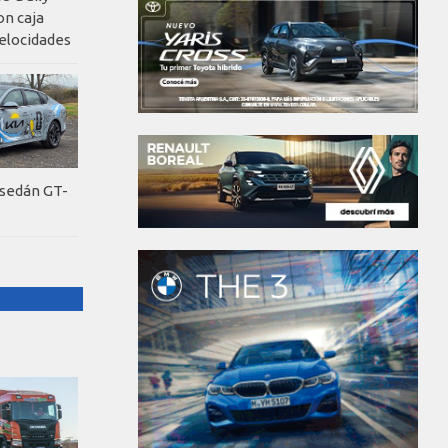
on caja
elocidades
 sedán GT-