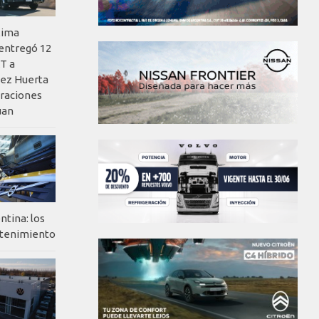
xima
 entregó 12
T a
ez Huerta
eraciones
uan
ntina: los
ntenimiento