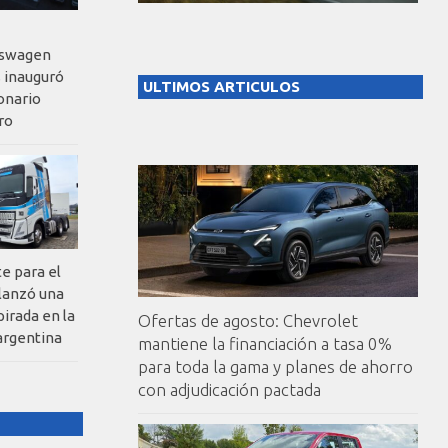
kswagen
 inauguró
ULTIMOS ARTICULOS
onario
ro
te para el
 lanzó una
pirada en la
Ofertas de agosto: Chevrolet
argentina
mantiene la financiación a tasa 0%
para toda la gama y planes de ahorro
con adjudicación pactada