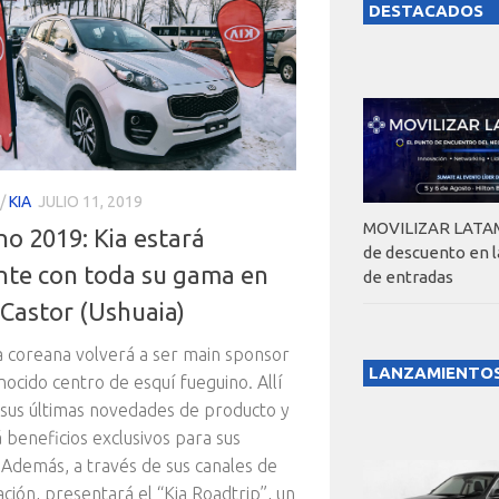
DESTACADOS
/
KIA
JULIO 11, 2019
MOVILIZAR LATAM
no 2019: Kia estará
de descuento en 
nte con toda su gama en
de entradas
 Castor (Ushuaia)
 coreana volverá a ser main sponsor
LANZAMIENTO
nocido centro de esquí fueguino. Allí
 sus últimas novedades de producto y
 beneficios exclusivos para sus
. Además, a través de sus canales de
ción, presentará el “Kia Roadtrip”, un