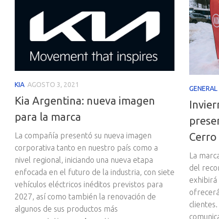
KIA
AGOSTO 3, 2021
GENERAL
Kia Argentina: nueva imagen
Invier
para la marca
prese
Cerro
La compañía presentó su nueva imagen
corporativa tanto en nuestro país como a
La marca
nivel regional, iniciando una nueva etapa
del reco
enfocada en el futuro de la industria, con siete
exhibirá
vehículos eléctricos inéditos previstos para
ofrecerá
2027, así como también la renovación de
clientes
algunos de sus productos más
comunica