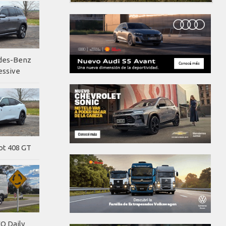
edes-Benz
essive
ot 408 GT
O Daily