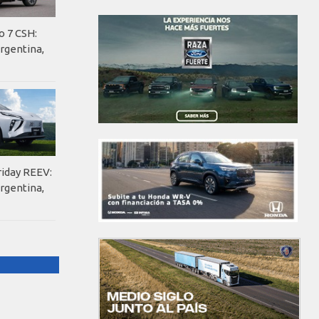
o 7 CSH:
rgentina,
riday REEV:
rgentina,