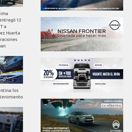
xima
 entregó 12
T a
ez Huerta
eraciones
uan
ntina: los
ntenimiento