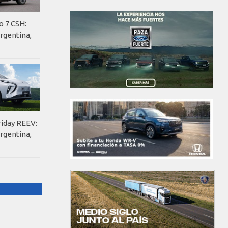
o 7 CSH:
rgentina,
riday REEV:
rgentina,