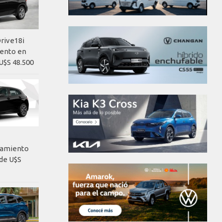
rive18i
iento en
U$S 48.500
nzamiento
de U$S