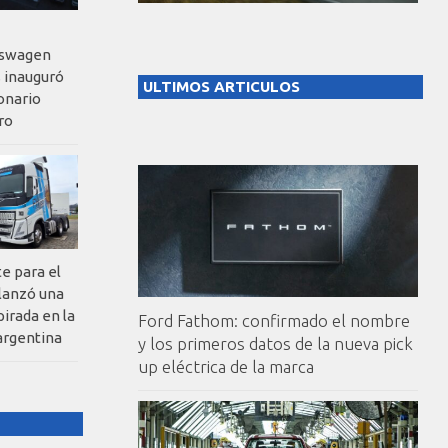
kswagen
 inauguró
ULTIMOS ARTICULOS
onario
ro
te para el
 lanzó una
pirada en la
Ford Fathom: confirmado el nombre
argentina
y los primeros datos de la nueva pick
up eléctrica de la marca