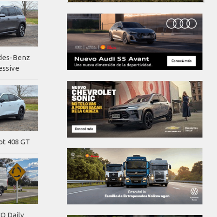
edes-Benz
essive
ot 408 GT
O Daily