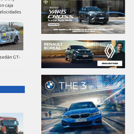
on caja
elocidades
 sedán GT-