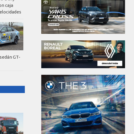
on caja
elocidades
 sedán GT-