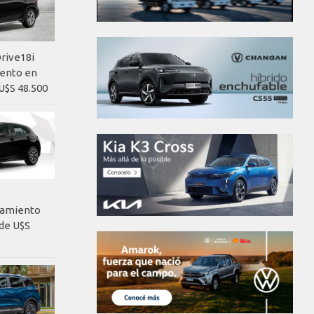
rive18i
iento en
U$S 48.500
nzamiento
de U$S