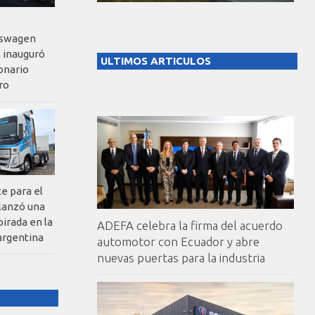
kswagen
 inauguró
ULTIMOS ARTICULOS
onario
ro
te para el
 lanzó una
pirada en la
ADEFA celebra la firma del acuerdo
argentina
automotor con Ecuador y abre
nuevas puertas para la industria