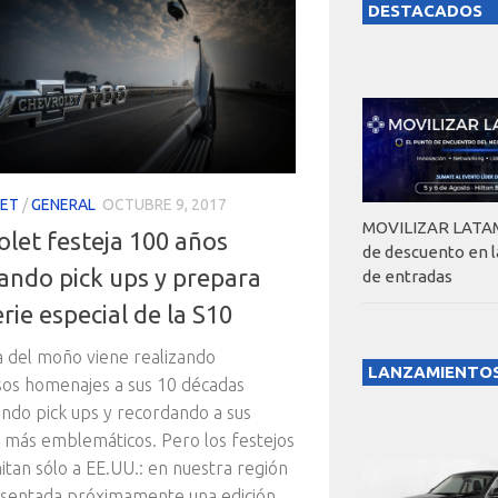
DESTACADOS
ET
/
GENERAL
OCTUBRE 9, 2017
MOVILIZAR LATAM
olet festeja 100 años
de descuento en 
cando pick ups y prepara
de entradas
rie especial de la S10
 del moño viene realizando
LANZAMIENTO
os homenajes a sus 10 décadas
ndo pick ups y recordando a sus
más emblemáticos. Pero los festejos
mitan sólo a EE.UU.: en nuestra región
esentada próximamente una edición