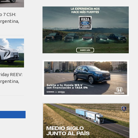
o 7 CSH:
rgentina,
riday REEV:
rgentina,