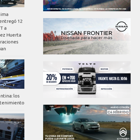
xima
 entregó 12
T a
ez Huerta
eraciones
uan
ntina: los
ntenimiento