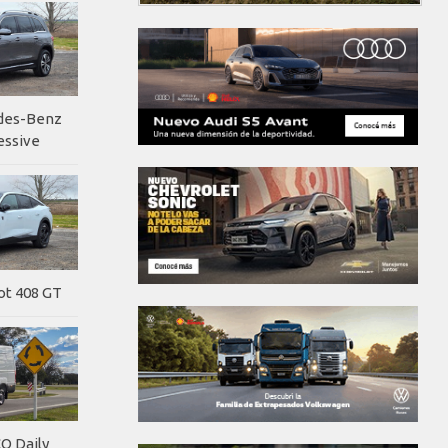
edes-Benz
essive
ot 408 GT
O Daily