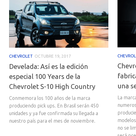
CHEVROL
CHEVROLET
OCTUBRE 19, 2017
Chevr
Develada: Así es la edición
fabri
especial 100 Years de la
una se
Chevrolet S-10 High Country
La marca
Conmemora los 100 años de la marca
numeros
produciendo pick ups. En Brasil serán 450
producie
unidades y ya fue confirmada su llegada a
modelos 
nuestro país para el mes de noviembre.
no se li
será pr