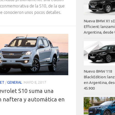
 conmemorativa de la S10, de la que
e conocieron unos pocos detalles.
Nueva BMW X1 sD
Efficient: lanzam
Argentina, desde 
Nuevo BMW 118
BlackEdition: la
en Argentina, des
ET
/
GENERAL
MAYO 8, 2017
45.900
evrolet S10 suma una
n naftera y automática en