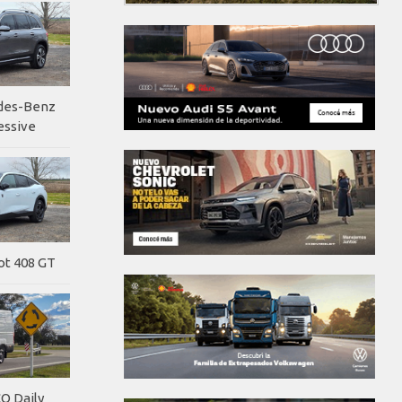
edes-Benz
essive
ot 408 GT
O Daily