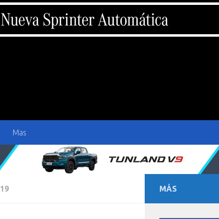
Mas
19
MÁS