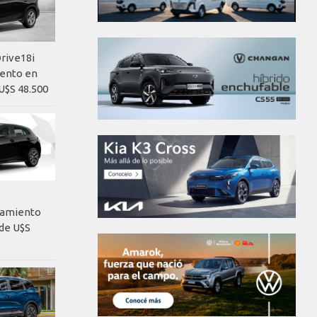
rive18i
iento en
U$S 48.500
nzamiento
de U$S