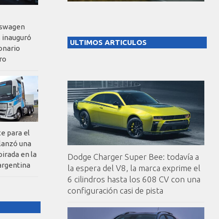
kswagen
 inauguró
ULTIMOS ARTICULOS
onario
ro
te para el
 lanzó una
pirada en la
Dodge Charger Super Bee: todavía a
argentina
la espera del V8, la marca exprime el
6 cilindros hasta los 608 CV con una
configuración casi de pista