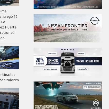
xima
 entregó 12
T a
ez Huerta
eraciones
uan
ntina: los
ntenimiento