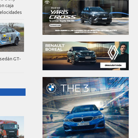
on caja
elocidades
 sedán GT-