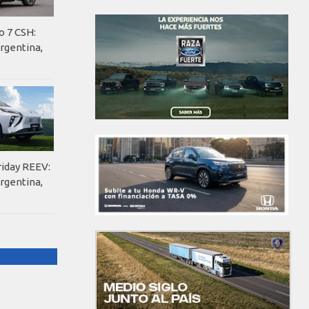
o 7 CSH:
rgentina,
riday REEV:
rgentina,