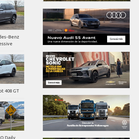
edes-Benz
essive
ot 408 GT
O Daily