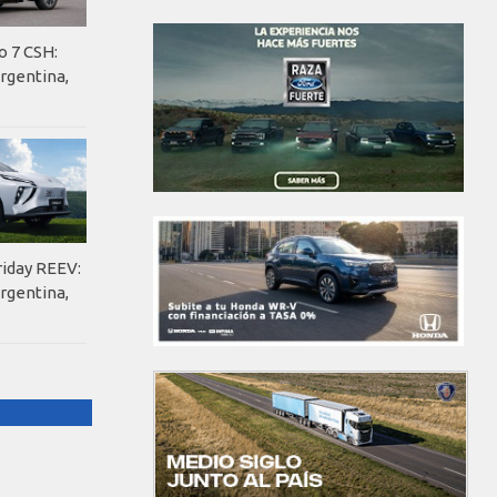
o 7 CSH:
rgentina,
riday REEV:
rgentina,