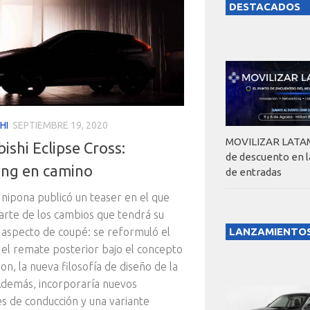
DESTACADOS
HI
SEPTIEMBRE 19, 2020
MOVILIZAR LATAM
ishi Eclipse Cross:
de descuento en 
ling en camino
de entradas
 nipona publicó un teaser en el que
arte de los cambios que tendrá su
aspecto de coupé: se reformuló el
LANZAMIENTO
 el remate posterior bajo el concepto
on, la nueva filosofía de diseño de la
demás, incorporaría nuevos
es de conducción y una variante