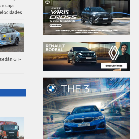
on caja
elocidades
 sedán GT-