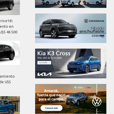
rive18i
iento en
U$S 48.500
nzamiento
de U$S