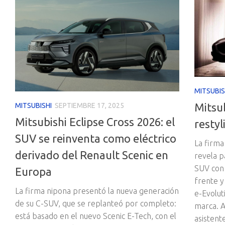
MITSUBIS
Mitsub
MITSUBISHI
SEPTIEMBRE 17, 2025
Mitsubishi Eclipse Cross 2026: el
resty
SUV se reinventa como eléctrico
La firma
derivado del Renault Scenic en
revela p
SUV con 
Europa
frente y
La firma nipona presentó la nueva generación
e-Evoluti
de su C-SUV, que se replanteó por completo:
marca. A
está basado en el nuevo Scenic E-Tech, con el
asistent