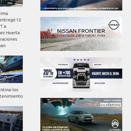
xima
 entregó 12
T a
ez Huerta
eraciones
uan
ntina: los
ntenimiento