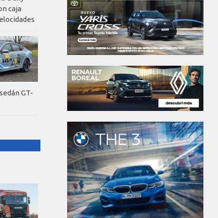
on caja
elocidades
 sedán GT-