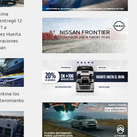
xima
 entregó 12
T a
ez Huerta
eraciones
uan
ntina: los
ntenimiento