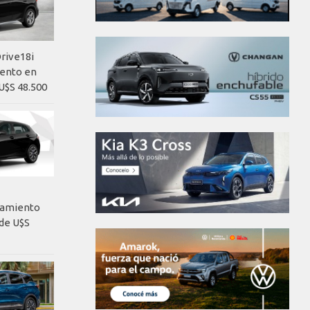
rive18i
iento en
U$S 48.500
nzamiento
de U$S