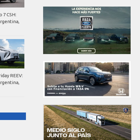
o 7 CSH:
rgentina,
riday REEV:
rgentina,