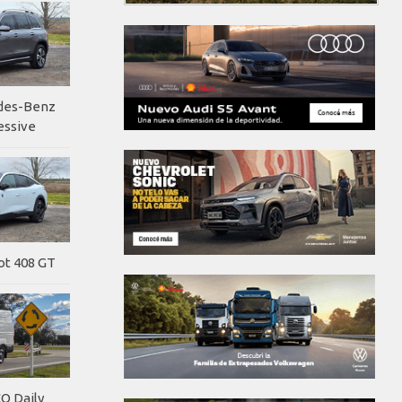
edes-Benz
essive
ot 408 GT
O Daily