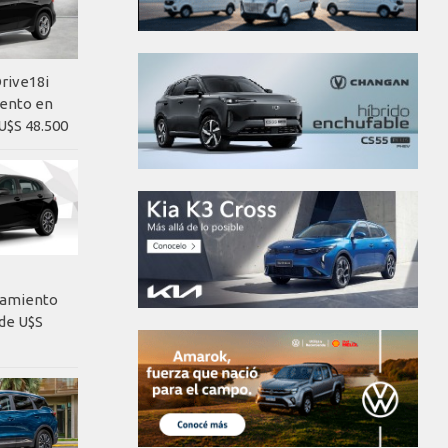
rive18i
iento en
U$S 48.500
nzamiento
de U$S