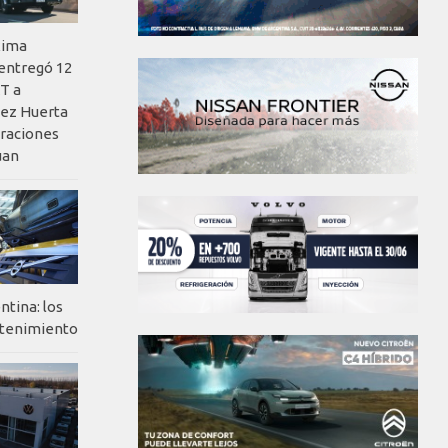
xima
 entregó 12
T a
ez Huerta
eraciones
uan
ntina: los
ntenimiento