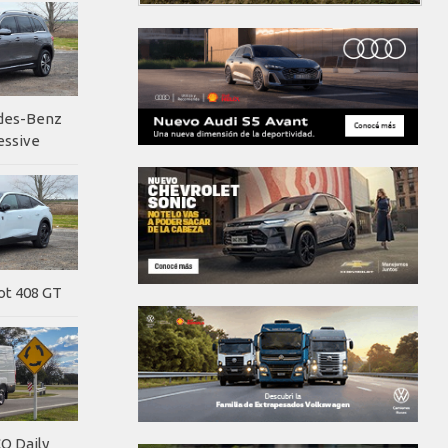
edes-Benz
essive
ot 408 GT
O Daily