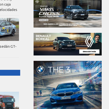
on caja
elocidades
 sedán GT-