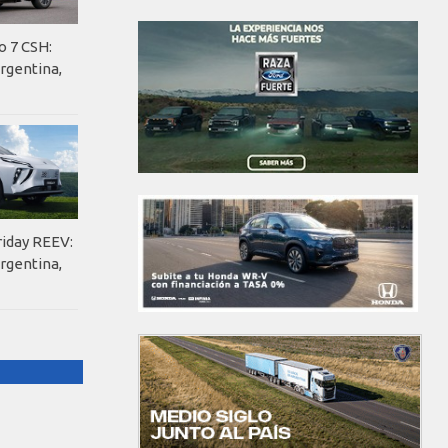
o 7 CSH:
rgentina,
riday REEV:
rgentina,