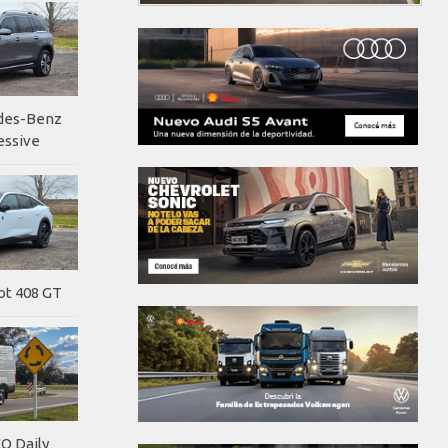
edes-Benz
essive
ot 408 GT
O Daily