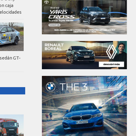
on caja
elocidades
 sedán GT-