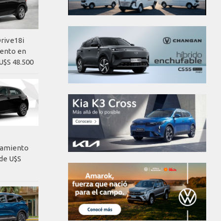
rive18i
iento en
U$S 48.500
nzamiento
de U$S