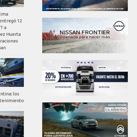
xima
 entregó 12
T a
ez Huerta
eraciones
uan
ntina: los
ntenimiento