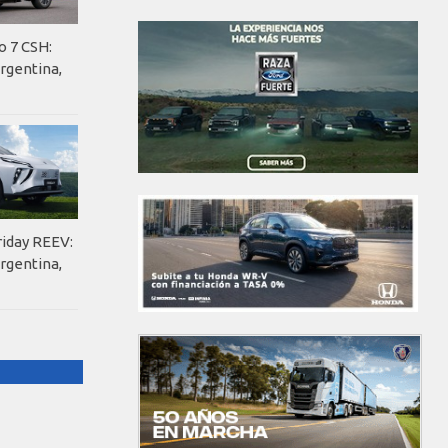
o 7 CSH:
rgentina,
riday REEV:
rgentina,