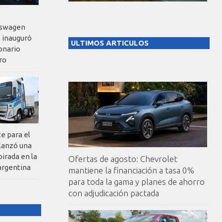
kswagen
 inauguró
ULTIMOS ARTICULOS
onario
ro
te para el
 lanzó una
pirada en la
Ofertas de agosto: Chevrolet
argentina
mantiene la financiación a tasa 0%
para toda la gama y planes de ahorro
con adjudicación pactada