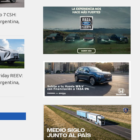
o 7 CSH:
rgentina,
riday REEV:
rgentina,