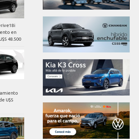
rive18i
iento en
U$S 48.500
nzamiento
de U$S