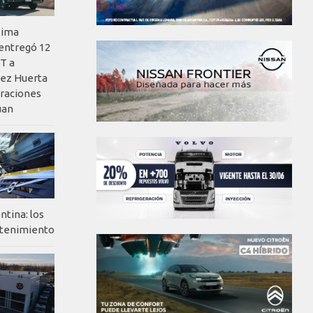
xima
 entregó 12
T a
ez Huerta
eraciones
uan
ntina: los
ntenimiento