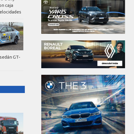
on caja
elocidades
 sedán GT-