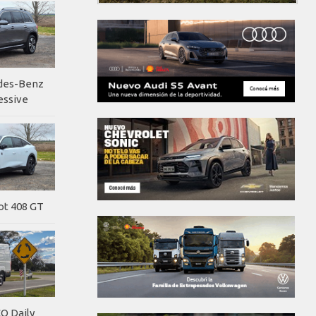
edes-Benz
essive
ot 408 GT
O Daily