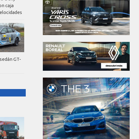
on caja
elocidades
 sedán GT-