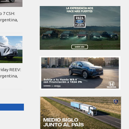
o 7 CSH:
rgentina,
riday REEV:
rgentina,