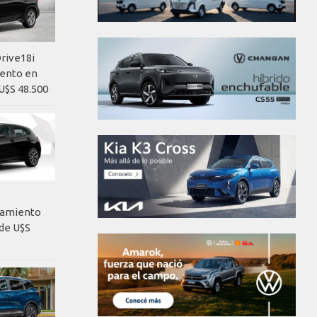
rive18i
iento en
U$S 48.500
nzamiento
de U$S