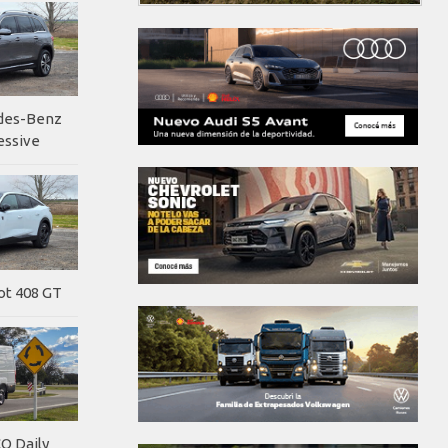
edes-Benz
essive
ot 408 GT
O Daily