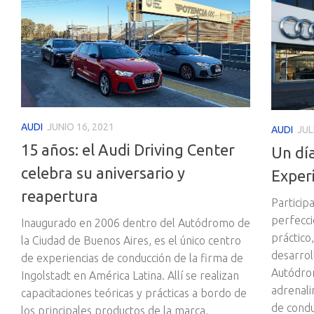
AUDI
JUNIO 16, 2021
AUDI
JUL
15 años: el Audi Driving Center
Un día
celebra su aniversario y
Exper
reapertura
Particip
perfecci
Inaugurado en 2006 dentro del Autódromo de
práctico,
la Ciudad de Buenos Aires, es el único centro
desarrol
de experiencias de conducción de la firma de
Autódrom
Ingolstadt en América Latina. Allí se realizan
adrenali
capacitaciones teóricas y prácticas a bordo de
de condu
los principales productos de la marca,