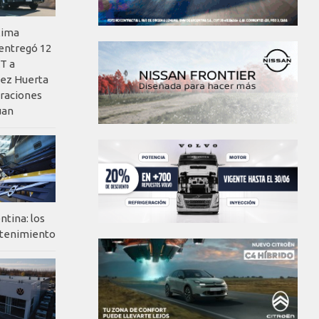
xima
 entregó 12
T a
ez Huerta
eraciones
uan
ntina: los
ntenimiento