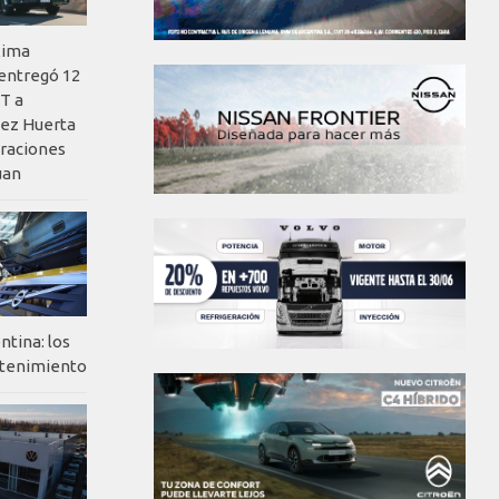
xima
 entregó 12
T a
ez Huerta
eraciones
uan
ntina: los
ntenimiento