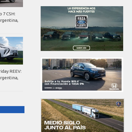
o 7 CSH:
rgentina,
riday REEV:
rgentina,