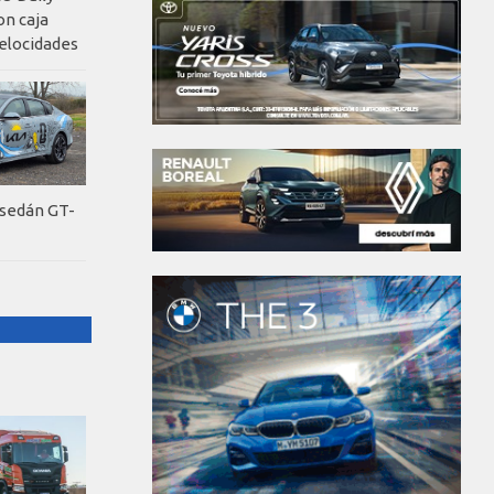
on caja
elocidades
 sedán GT-