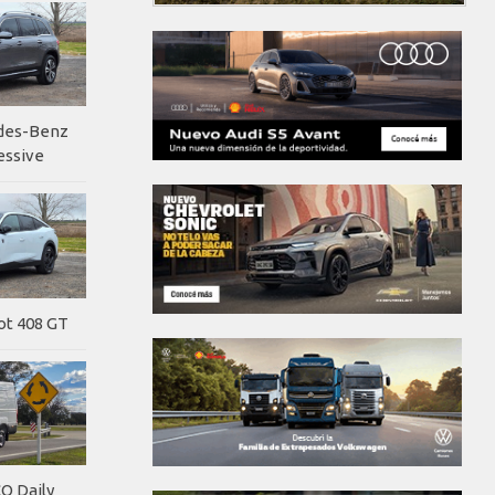
edes-Benz
essive
ot 408 GT
O Daily