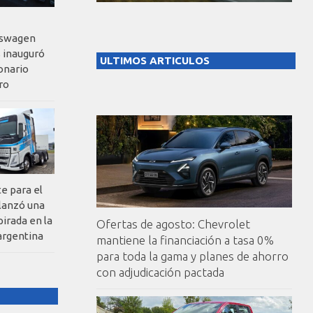
kswagen
 inauguró
ULTIMOS ARTICULOS
onario
ro
te para el
 lanzó una
pirada en la
Ofertas de agosto: Chevrolet
argentina
mantiene la financiación a tasa 0%
para toda la gama y planes de ahorro
con adjudicación pactada