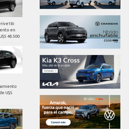
rive18i
iento en
U$S 48.500
nzamiento
de U$S