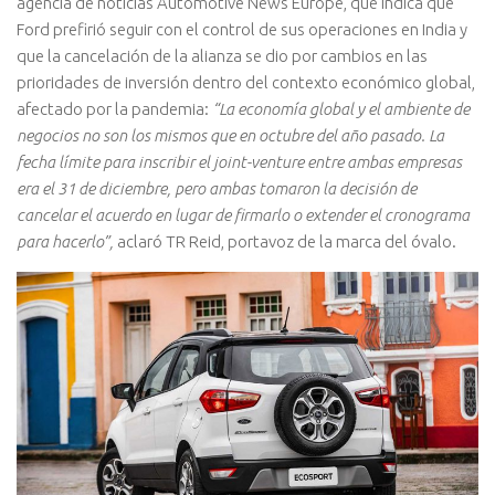
agencia de noticias Automotive News Europe, que indica que
Ford prefirió seguir con el control de sus operaciones en India y
que la cancelación de la alianza se dio por cambios en las
prioridades de inversión dentro del contexto económico global,
afectado por la pandemia:
“La economía global y el ambiente de
negocios no son los mismos que en octubre del año pasado. La
fecha límite para inscribir el joint-venture entre ambas empresas
era el 31 de diciembre, pero ambas tomaron la decisión de
cancelar el acuerdo en lugar de firmarlo o extender el cronograma
para hacerlo”,
aclaró TR Reid, portavoz de la marca del óvalo.