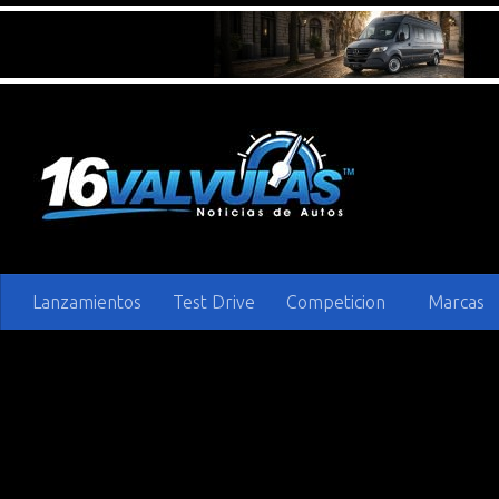
Saltar al contenido
Lanzamientos
Test Drive
Competicion
Marcas