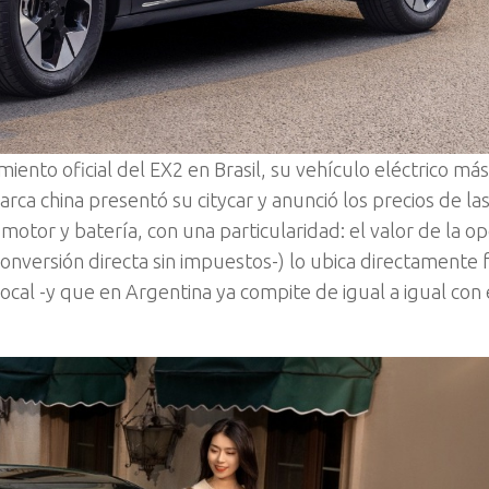
iento oficial del EX2 en Brasil, su vehículo eléctrico más
marca china presentó su citycar y anunció los precios de la
tor y batería, con una particularidad: el valor de la op
nversión directa sin impuestos-) lo ubica directamente f
cal -y que en Argentina ya compite de igual a igual con 