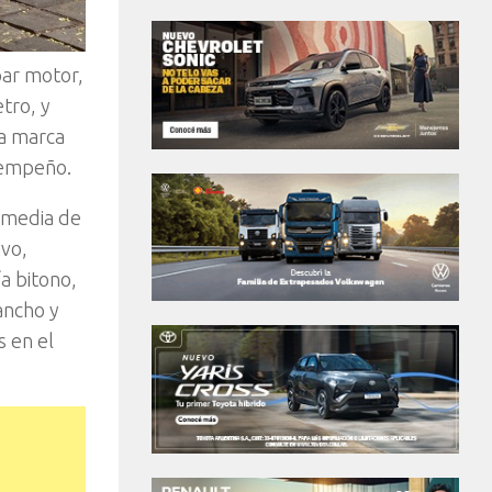
ar motor,
tro, y
La marca
sempeño.
timedia de
ivo,
a bitono,
ancho y
s en el