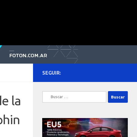
SEGUIR:
Buscar:
e la
phin