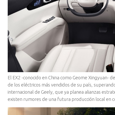
El EX2 -conocido en China como Geome Xingyuan- d
de los eléctricos más vendidos de su país, superando
internacional de Geely, que ya planea alianzas estrat
existen rumores de una futura producción local en c