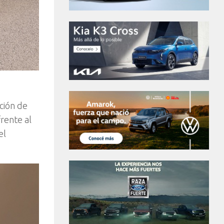
s
ción de
rente al
el