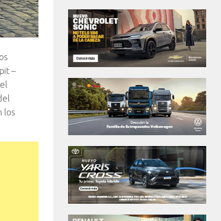
os
it –
el
del
 los