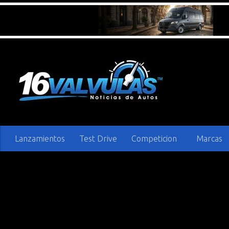
Saltar al contenido
Lanzamientos
Test Drive
Competicion
Marcas