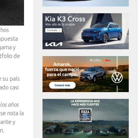
chos
 apuesta
 gama y
folio de
e su país
ado casi
los años
se nota la
gante y
i.