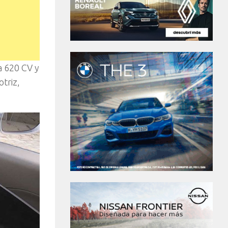
a 620 CV y
triz,