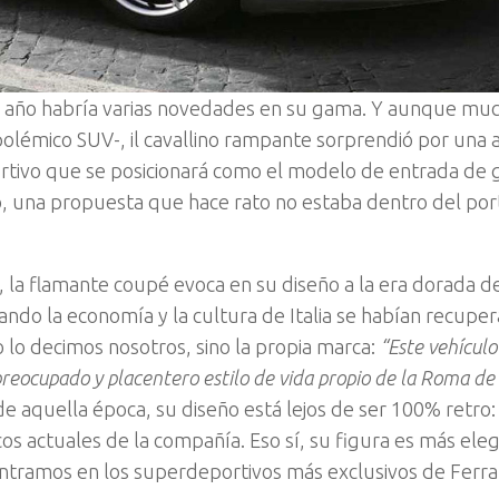
n de año habría varias novedades en su gama. Y aunque mu
olémico SUV-, il cavallino rampante sorprendió por una
ortivo que se posicionará como el modelo de entrada de
, una propuesta que hace rato no estaba dentro del port
a, la flamante coupé evoca en su diseño a la era dorada d
ndo la economía y la cultura de Italia se habían recuper
lo decimos nosotros, sino la propia marca:
“Este vehículo
eocupado y placentero estilo de vida propio de la Roma de 
 de aquella época, su diseño está lejos de ser 100% retro: 
icos actuales de la compañía. Eso sí, su figura es más ele
ntramos en los superdeportivos más exclusivos de Ferrar