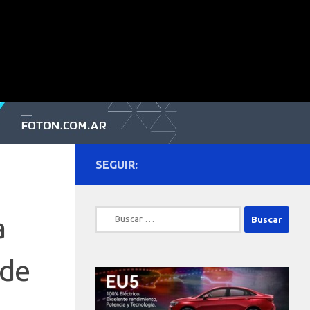
SEGUIR:
Buscar:
a
 de