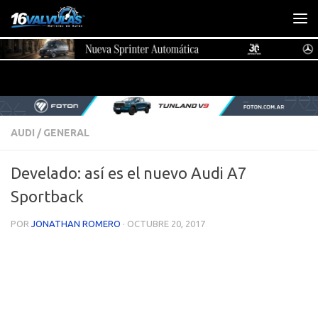
Saltar al contenido
AUDI
/
GENERAL
Develado: así es el nuevo Audi A7
Sportback
POR
JONATHAN ROMERO
·
OCTUBRE 20, 2017