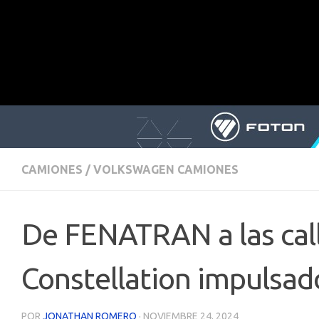
CAMIONES
/
VOLKSWAGEN CAMIONES
De FENATRAN a las call
Constellation impulsad
POR
JONATHAN ROMERO
·
NOVIEMBRE 24, 2024