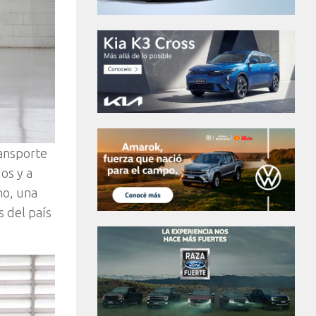
ransporte
os y a
no, una
s del país