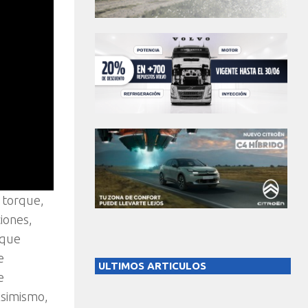
 torque,
ciones,
 que
e
ULTIMOS ARTICULOS
e
Asimismo,