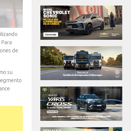
ilizando
 Para
iones de
omo su
u segmento
cance