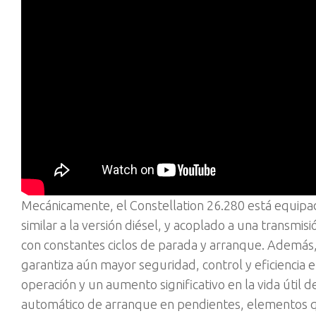
Mecánicamente, el Constellation 26.280 está equipa
similar a la versión diésel, y acoplado a una transmi
con constantes ciclos de parada y arranque. Además,
garantiza aún mayor seguridad, control y eficiencia e
operación y un aumento significativo en la vida útil 
automático de arranque en pendientes, elementos q