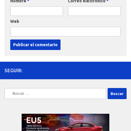
Nombre
*
Correo electrónico
*
Web
SEGUIR:
Buscar: